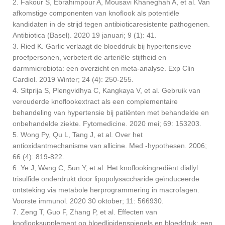
2. Fakour S, Ebrahimpour A, Mousavi Khaneghah A, et al. Van
afkomstige componenten van knoflook als potentiële
kandidaten in de strijd tegen antibioticaresistente pathogenen.
Antibiotica (Basel). 2020 19 januari; 9 (1): 41.
3. Ried K. Garlic verlaagt de bloeddruk bij hypertensieve
proefpersonen, verbetert de arteriële stijfheid en
darmmicrobiota: een overzicht en meta-analyse. Exp Clin
Cardiol. 2019 Winter; 24 (4): 250-255.
4. Sitprija S, Plengvidhya C, Kangkaya V, et al. Gebruik van
verouderde knoflookextract als een complementaire
behandeling van hypertensie bij patiënten met behandelde en
onbehandelde ziekte. Fytomedicine. 2020 mei; 69: 153203.
5. Wong Py, Qu L, Tang J, et al. Over het
antioxidantmechanisme van allicine. Med -hypothesen. 2006;
66 (4): 819-822.
6. Ye J, Wang C, Sun Y, et al. Het knoflookingrediënt diallyl
trisulfide onderdrukt door lipopolysaccharide geïnduceerde
ontsteking via metabole herprogrammering in macrofagen.
Voorste immunol. 2020 30 oktober; 11: 566930.
7. Zeng T, Guo F, Zhang P, et al. Effecten van
knoflooksupplement op bloedlipidenspiegels en bloeddruk: een