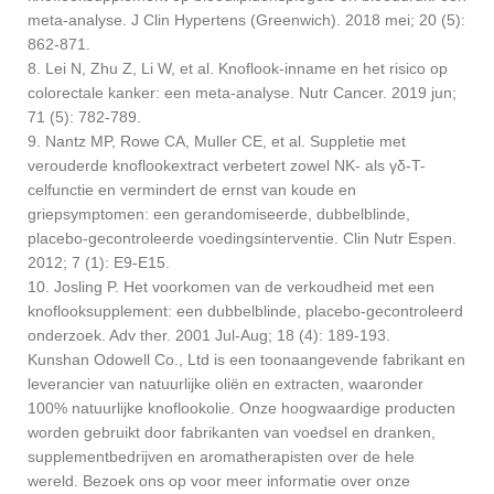
meta-analyse. J Clin Hypertens (Greenwich). 2018 mei; 20 (5):
862-871.
8. Lei N, Zhu Z, Li W, et al. Knoflook-inname en het risico op
colorectale kanker: een meta-analyse. Nutr Cancer. 2019 jun;
71 (5): 782-789.
9. Nantz MP, Rowe CA, Muller CE, et al. Suppletie met
verouderde knoflookextract verbetert zowel NK- als γδ-T-
celfunctie en vermindert de ernst van koude en
griepsymptomen: een gerandomiseerde, dubbelblinde,
placebo-gecontroleerde voedingsinterventie. Clin Nutr Espen.
2012; 7 (1): E9-E15.
10. Josling P. Het voorkomen van de verkoudheid met een
knoflooksupplement: een dubbelblinde, placebo-gecontroleerd
onderzoek. Adv ther. 2001 Jul-Aug; 18 (4): 189-193.
Kunshan Odowell Co., Ltd is een toonaangevende fabrikant en
leverancier van natuurlijke oliën en extracten, waaronder
100% natuurlijke knoflookolie. Onze hoogwaardige producten
worden gebruikt door fabrikanten van voedsel en dranken,
supplementbedrijven en aromatherapisten over de hele
wereld. Bezoek ons ​​op voor meer informatie over onze