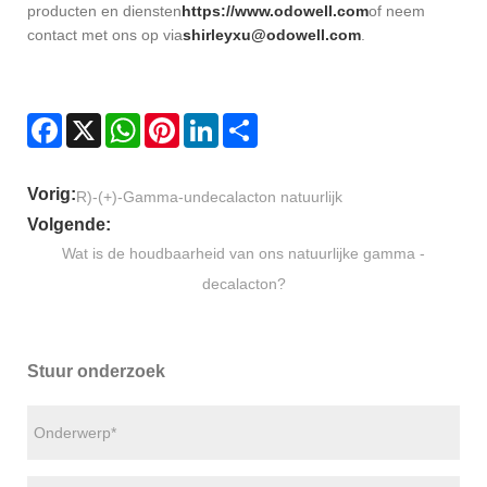
producten en diensten
https://www.odowell.com
of neem
contact met ons op via
shirleyxu@odowell.com
.
Facebook
X
WhatsApp
Pinterest
LinkedIn
Share
Vorig:
R)-(+)-Gamma-undecalacton natuurlijk
Volgende:
Wat is de houdbaarheid van ons natuurlijke gamma -
decalacton?
Stuur onderzoek