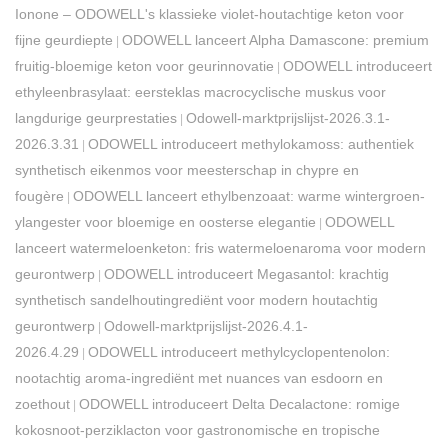
Ionone – ODOWELL's klassieke violet-houtachtige keton voor
fijne geurdiepte
ODOWELL lanceert Alpha Damascone: premium
|
fruitig-bloemige keton voor geurinnovatie
ODOWELL introduceert
|
ethyleenbrasylaat: eersteklas macrocyclische muskus voor
langdurige geurprestaties
Odowell-marktprijslijst-2026.3.1-
|
2026.3.31
ODOWELL introduceert methylokamoss: authentiek
|
synthetisch eikenmos voor meesterschap in chypre en
fougère
ODOWELL lanceert ethylbenzoaat: warme wintergroen-
|
ylangester voor bloemige en oosterse elegantie
ODOWELL
|
lanceert watermeloenketon: fris watermeloenaroma voor modern
geurontwerp
ODOWELL introduceert Megasantol: krachtig
|
synthetisch sandelhoutingrediënt voor modern houtachtig
geurontwerp
Odowell-marktprijslijst-2026.4.1-
|
2026.4.29
ODOWELL introduceert methylcyclopentenolon:
|
nootachtig aroma-ingrediënt met nuances van esdoorn en
zoethout
ODOWELL introduceert Delta Decalactone: romige
|
kokosnoot-perziklacton voor gastronomische en tropische