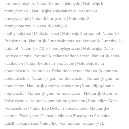
frambozenketon
Natuurlijk benzaldehyde
Natuurlijk 5-
|
|
methylfurfural
Natuurlijke anisylalcohol
Natuurlijke
|
|
benzylalcohol
Natuurlijk anijszuur
Natuurlijk 2-
|
|
methylboterzuur
Natuurlijk ethyl-2-
|
methylbutyraat
Methylanisaat
Natuurlijk 1-propanol
Natuurlijk
|
|
|
Propionzuur
Natuurlijk 3-methylboterzuur
Natuurlijk 2-methyl-1-
|
|
butanol
Natuurlijk 2,3,5-trimethylpyrazine
Natuurlijke Delta
|
|
Undecalactone
Natuurlijk deltatetradecalacton
Natuurlijk delta-
|
|
octalacton
Natuurlijk delta-nonalacton
Natuurlijk delta-
|
|
dodecalacton
Natuurlijke Delta-decalacton
Natuurlijk gamma-
|
|
dodecalacton
Natuurlijk gamma-decalacton
Natuurlijk gamma-
|
|
nonalacton
Natuurlijk gamma-octalacton
Natuurlijk gamma-
|
|
heptalacton
Natuurlijk gamma-hexalacton
Natuurlijk Gamma
|
|
Valerolacton
Natuurlijk gamma-butyrolacton
Natuurlijke Delta
|
|
Hexalactone
Natuurlijke Delta Tridecalactone
Natuurlijke
|
|
aceton
Eucalyptus Globulus-olie van Eucalyptus Globulus
|
Labill
L-Appelzuur Natuurlijk
Fumaarzuur natuurlijk
L-
|
|
|