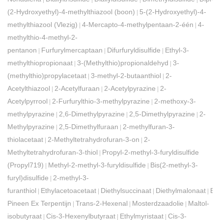
(2-Hydroxyethyl)-4-methylthiazool (boon)
5-(2-Hydroxyethyl)-4-
|
methylthiazool (Vlezig)
4-Mercapto-4-methylpentaan-2-één
4-
|
|
methylthio-4-methyl-2-
pentanon
Furfurylmercaptaan
Difurfuryldisulfide
Ethyl-3-
|
|
|
methylthiopropionaat
3-(Methylthio)propionaldehyd
3-
|
|
(methylthio)propylacetaat
3-methyl-2-butaanthiol
2-
|
|
Acetylthiazool
2-Acetylfuraan
2-Acetylpyrazine
2-
|
|
|
Acetylpyrrool
2-Furfurylthio-3-methylpyrazine
2-methoxy-3-
|
|
methylpyrazine
2,6-Dimethylpyrazine
2,5-Dimethylpyrazine
2-
|
|
|
Methylpyrazine
2,5-Dimethylfuraan
2-methylfuran-3-
|
|
thiolacetaat
2-Methyltetrahydrofuran-3-on
2-
|
|
Methyltetrahydrofuran-3-thiol
Propyl-2-methyl-3-furyldisulfide
|
(Propyl719)
Methyl-2-methyl-3-furyldisulfide
Bis(2-methyl-3-
|
|
furyl)disulfide
2-methyl-3-
|
furanthiol
Ethylacetoacetaat
Diethylsuccinaat
Diethylmalonaat
Bu
|
|
|
|
Pineen Ex Terpentijn
Trans-2-Hexenal
Mosterdzaadolie
Maltol-
|
|
|
isobutyraat
Cis-3-Hexenylbutyraat
Ethylmyristaat
Cis-3-
|
|
|