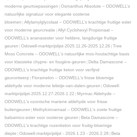
moderne geurtoepassingen
Osmanthus Absolute – ODOWELL’s
|
natuurlijke signatuur voor elegante oosterse
bloemen
Allylamylglycolaat – ODOWELL’s krachtige fruitige ester
|
voor moderne geurcreatie
Allyl Cyclohexyl Propionaat –
|
ODOWELL’s ananasester voor heldere, langdurige fruitige
geuren
Odowell-marktprijslijst-2025.11.26-2025.12.26
Tree
|
|
Moss Concrete – ODOWELL's natuurlijke mos-houtachtige basis
voor klassieke chypre- en fougère-geuren
Delta Damascone –
|
ODOWELL's krachtige fruitige keton voor verfijnd
geurontwerp
Floramelon – ODOWELL's frisse bloemige
|
aldehyde voor moderne lelietje-van-dalen-geuren
Odowell-
|
marktprijslijst-2025.12.27-2026.1.22
Myrmac Aldehyde –
|
ODOWELL's ozonische mariene aldehyde voor frisse
buitengeuren
Methylcinnamaat – ODOWELL's zoete fruitige
|
balsamico-ester voor oosterse geuren
Beta Damascone –
|
ODOWELL's krachtige rozenketon voor fruitig-bloemige
diepte
Odowell-marktprijslijst - 2026.1.23 - 2026.2.28
Beta
|
|