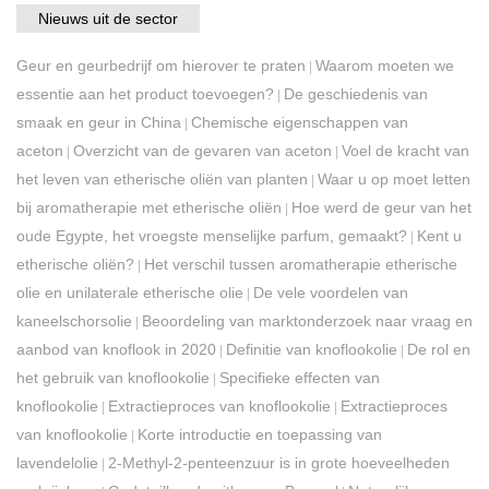
Nieuws uit de sector
Geur en geurbedrijf om hierover te praten
Waarom moeten we
|
essentie aan het product toevoegen?
De geschiedenis van
|
smaak en geur in China
Chemische eigenschappen van
|
aceton
Overzicht van de gevaren van aceton
Voel de kracht van
|
|
het leven van etherische oliën van planten
Waar u op moet letten
|
bij aromatherapie met etherische oliën
Hoe werd de geur van het
|
oude Egypte, het vroegste menselijke parfum, gemaakt?
Kent u
|
etherische oliën?
Het verschil tussen aromatherapie etherische
|
olie en unilaterale etherische olie
De vele voordelen van
|
kaneelschorsolie
Beoordeling van marktonderzoek naar vraag en
|
aanbod van knoflook in 2020
Definitie van knoflookolie
De rol en
|
|
het gebruik van knoflookolie
Specifieke effecten van
|
knoflookolie
Extractieproces van knoflookolie
Extractieproces
|
|
van knoflookolie
Korte introductie en toepassing van
|
lavendelolie
2-Methyl-2-penteenzuur is in grote hoeveelheden
|