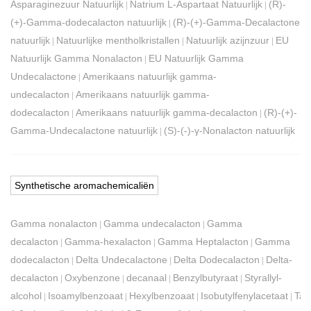
Asparaginezuur Natuurlijk
Natrium L-Aspartaat Natuurlijk
(R)-
|
|
(+)-Gamma-dodecalacton natuurlijk
(R)-(+)-Gamma-Decalactone
|
natuurlijk
Natuurlijke mentholkristallen
Natuurlijk azijnzuur
EU
|
|
|
Natuurlijk Gamma Nonalacton
EU Natuurlijk Gamma
|
Undecalactone
Amerikaans natuurlijk gamma-
|
undecalacton
Amerikaans natuurlijk gamma-
|
dodecalacton
Amerikaans natuurlijk gamma-decalacton
(R)-(+)-
|
|
Gamma-Undecalactone natuurlijk
(S)-(-)-γ-Nonalacton natuurlijk
|
Synthetische aromachemicaliën
Gamma nonalacton
Gamma undecalacton
Gamma
|
|
decalacton
Gamma-hexalacton
Gamma Heptalacton
Gamma
|
|
|
dodecalacton
Delta Undecalactone
Delta Dodecalacton
Delta-
|
|
|
decalacton
Oxybenzone
decanaal
Benzylbutyraat
Styrallyl-
|
|
|
|
alcohol
Isoamylbenzoaat
Hexylbenzoaat
Isobutylfenylacetaat
Tab
|
|
|
|