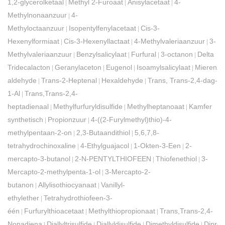
1,2-glycerolketaal
Methyl 2-Furoaat
Anisylacetaat
4-
|
|
|
Methylnonaanzuur
4-
|
Methyloctaanzuur
Isopentylfenylacetaat
Cis-3-
|
|
Hexenylformiaat
Cis-3-Hexenyllactaat
4-Methylvaleriaanzuur
3-
|
|
|
Methylvaleriaanzuur
Benzylsalicylaat
Furfural
3-octanon
Delta
|
|
|
|
Tridecalacton
Geranylaceton
Eugenol
Isoamylsalicylaat
Mierenzu
|
|
|
|
aldehyde
Trans-2-Heptenal
Hexaldehyde
Trans, Trans-2,4-dag-
|
|
|
1-Al
Trans,Trans-2,4-
|
heptadienaal
Methylfurfuryldisulfide
Methylheptanoaat
Kamfer
|
|
|
synthetisch
Propionzuur
4-((2-Furylmethyl)thio)-4-
|
|
methylpentaan-2-on
2,3-Butaandithiol
5,6,7,8-
|
|
tetrahydrochinoxaline
4-Ethylguajacol
1-Okten-3-Een
2-
|
|
|
mercapto-3-butanol
2-N-PENTYLTHIOFEEN
Thiofenethiol
3-
|
|
|
Mercapto-2-methylpenta-1-ol
3-Mercapto-2-
|
butanon
Allylisothiocyanaat
Vanillyl-
|
|
ethylether
Tetrahydrothiofeen-3-
|
één
Furfurylthioacetaat
Methylthiopropionaat
Trans,Trans-2,4-
|
|
|
Nonadiena
Diallyltrisulfide
Diallyldisulfide
Dimethyldisulfide
Dipropy
|
|
|
|