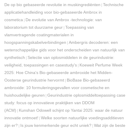
De op bio gebaseerde revolutie in muskingrediënten
Technische
|
applicatiehandleiding voor bio-gebaseerde Ambrox in
cosmetica
De evolutie van Ambrox -technologie: van
|
laboratorium tot duurzame geur
Toepassing van
|
vlamvertragende coatingmaterialen in
hoogspanningskabelverbindingen
Ambergris decoderen: een
|
wetenschappelijke gids voor het onderscheiden van natuurlijk van
synthetisch
Selectie van oplosmiddelen in de geurindustrie:
|
veiligheid, toepassingen en casestudy's
Koeweit Perfume Week
|
2025: Hoe China's Bio-gebaseerde ambroxide het Midden-
Oosterse geurindustrie hervormt
BioBase Bio-gebaseerd
|
ambroxide: 10 formuleringsgevallen voor cosmetische en
huishoudelijke geuren
Geurindustrie oplosmiddeltoepassing case
|
study: focus op innovatieve praktijken van DDOM
(ACM)
Kunshan Odowell schijnt op Yantai 2025: waar de natuur
|
innovatie ontmoet!
Welke soorten natuurlijke voedingsadditieven
|
zijn er?
Is jouw kenmerkende geur echt uniek?
Wat zijn de beste
|
|