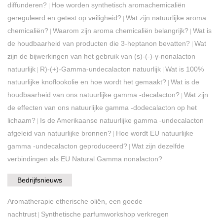
diffunderen?
Hoe worden synthetisch aromachemicaliën
|
gereguleerd en getest op veiligheid?
Wat zijn natuurlijke aroma
|
chemicaliën?
Waarom zijn aroma chemicaliën belangrijk?
Wat is
|
|
de houdbaarheid van producten die 3-heptanon bevatten?
Wat
|
zijn de bijwerkingen van het gebruik van (s)-(-)-γ-nonalacton
natuurlijk
R)-(+)-Gamma-undecalacton natuurlijk
Wat is 100%
|
|
natuurlijke knoflookolie en hoe wordt het gemaakt?
Wat is de
|
houdbaarheid van ons natuurlijke gamma -decalacton?
Wat zijn
|
de effecten van ons natuurlijke gamma -dodecalacton op het
lichaam?
Is de Amerikaanse natuurlijke gamma -undecalacton
|
afgeleid van natuurlijke bronnen?
Hoe wordt EU natuurlijke
|
gamma -undecalacton geproduceerd?
Wat zijn dezelfde
|
verbindingen als EU Natural Gamma nonalacton?
Bedrijfsnieuws
Aromatherapie etherische oliën, een goede
nachtrust
Synthetische parfumworkshop verkregen
|