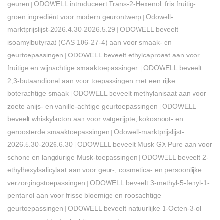
geuren
ODOWELL introduceert Trans-2-Hexenol: fris fruitig-
|
groen ingrediënt voor modern geurontwerp
Odowell-
|
marktprijslijst-2026.4.30-2026.5.29
ODOWELL beveelt
|
isoamylbutyraat (CAS 106-27-4) aan voor smaak- en
geurtoepassingen
ODOWELL beveelt ethylcaproaat aan voor
|
fruitige en wijnachtige smaaktoepassingen
ODOWELL beveelt
|
2,3-butaandionel aan voor toepassingen met een rijke
boterachtige smaak
ODOWELL beveelt methylanisaat aan voor
|
zoete anijs- en vanille-achtige geurtoepassingen
ODOWELL
|
beveelt whiskylacton aan voor vatgerijpte, kokosnoot- en
geroosterde smaaktoepassingen
Odowell-marktprijslijst-
|
2026.5.30-2026.6.30
​ODOWELL beveelt Musk GX Pure aan voor
|
schone en langdurige Musk-toepassingen
ODOWELL beveelt 2-
|
ethylhexylsalicylaat aan voor geur-, cosmetica- en persoonlijke
verzorgingstoepassingen
ODOWELL beveelt 3-methyl-5-fenyl-1-
|
pentanol aan voor frisse bloemige en roosachtige
geurtoepassingen
ODOWELL beveelt natuurlijke 1-Octen-3-ol
|