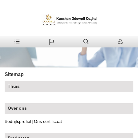
+86-512-55380008
shirleyxu@odowell.com
Sitemap
Thuis
Over ons
Bedrijfsprofiel
Ons certificaat
|