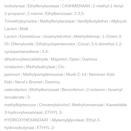
isobutyraat
Ethylfenylacetaat
CASHMERAAN
2-methyl-1-fenyl-
|
|
|
2-propanol
2-nanne
Ethylbenzoaat
2,3,5-
|
|
|
Trimethylpyrazine
Methylfenylacetaat
Vanillylbutylether
Allylcyclo
|
|
|
Lacton
Melk
|
Lacton
Kaneelzuur
Isoamylalcohol
Aldehydeknop
1-Octen-3-
|
|
|
|
Ol
Difenyloxide
Ethylcyclopentenolon
Cocal
3,4-dimethyl-1,2-
|
|
|
|
cyclopentanedione
3,4-
|
dihydroxybenzaldehyde
Majantol
Open
Gamma
|
|
|
octalacton
Methylsalicylaat
Cis-
|
|
jasmoon
Methylpamplemousse
Musk C-14
Neminen Kids
|
|
|
Kids
Nerol's Bromel
Gamma
|
|
valerolacton
Methylbenzoaat
Benzofenon
2-octanon
Isoamyl
|
|
|
|
isovalerate
3-
|
methylbijnterzuur
Cinnamylalcohol
Methylcinnamaat
Kaneelaldeh
|
|
|
3-hydroxyhexanoaat
ETHYL 3-
|
HYDROXYHEXANOAAT
Allylamylglycolaat
Ethyl-3-
|
|
hydroxybutyraat
ETHYL-2-
|