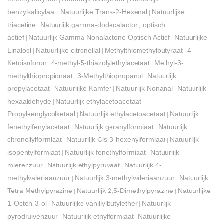
benzylsalicylaat
Natuurlijke Trans-2-Hexenal
Natuurlijke
|
|
triacetine
Natuurlijk gamma-dodecalacton, optisch
|
actief
Natuurlijk Gamma Nonalactone Optisch Actief
Natuurlijke
|
|
Linalool
Natuurlijke citronellal
Methylthiomethylbutyraat
4-
|
|
|
Ketoisoforon
4-methyl-5-thiazolylethylacetaat
Methyl-3-
|
|
methylthiopropionaat
3-Methylthiopropanol
Natuurlijk
|
|
propylacetaat
Natuurlijke Kamfer
Natuurlijk Nonanal
Natuurlijk
|
|
|
hexaaldehyde
Natuurlijk ethylacetoacetaat
|
Propyleenglycolketaal
Natuurlijk ethylacetoacetaat
Natuurlijk
|
|
fenethylfenylacetaat
Natuurlijk geranylformiaat
Natuurlijk
|
|
citronellylformiaat
Natuurlijk Cis-3-hexenylformiaat
Natuurlijk
|
|
isopentylformiaat
Natuurlijk fenethylformiaat
Natuurlijk
|
|
mierenzuur
Natuurlijk ethylpyruvaat
Natuurlijk 4-
|
|
methylvaleriaanzuur
Natuurlijk 3-methylvaleriaanzuur
Natuurlijk
|
|
Tetra Methylpyrazine
Natuurlijk 2,5-Dimethylpyrazine
Natuurlijke
|
|
1-Octen-3-ol
Natuurlijke vanillylbutylether
Natuurlijk
|
|
pyrodruivenzuur
Natuurlijk ethylformiaat
Natuurlijke
|
|