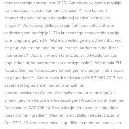
genderneutrale geuren voor 2025
Wat als uw volgende maaltijd
|
uw smaakpapillen zou kunnen verrassen?
Hoe kan een
|
smaakstof ervoor zorgen dat suikervrij voedsel echt lekker
smaakt?
Welke essentiële oliën zijn het meest effectief voor
|
verlichting van hoofdpijn?
Zijn kunstmatige smaakstoffen veilig
|
voor langdurig gebruik?
Wat is de volledige ingrediëntenlijst voor
|
de geur van groene thee en hoe creëren parfumeurs het frisse
thee-aroma?
Waarom winnen farmaceutische kwaliteiten aan
|
populariteit bij toepassingen van eucalyptusolie?
Wat maakt EU
|
Natural Gamma Nonalactone tot een game-changer in de smaak-
en geurindustrie
Waarom wordt melklacton CAS 72881-27-7 een
|
essentieel ingrediënt in moderne smaak- en
geurtoepassingen
Wat maakt ethylhexanoaat zo belangrijk in
|
smaak, geur en industriële toepassingen
Waarom wordt Gamma-
|
Decalactone CAS 706-14-9 wereldwijd het favoriete natuurlijke
perzikaroma-ingrediënt
Waarom wordt Delta Tetradecalactone
|
Cas 2721-22-4 een essentieel ingrediënt in moderne smaak- en