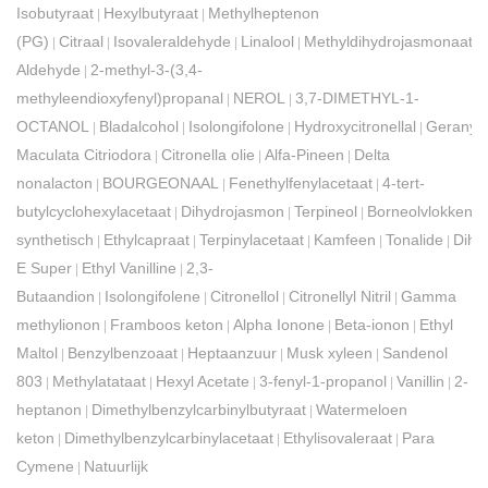
Isobutyraat
Hexylbutyraat
Methylheptenon
|
|
(PG)
Citraal
Isovaleraldehyde
Linalool
Methyldihydrojasmonaat
|
|
|
|
|
Aldehyde
2-methyl-3-(3,4-
|
methyleendioxyfenyl)propanal
NEROL
3,7-DIMETHYL-1-
|
|
OCTANOL
Bladalcohol
Isolongifolone
Hydroxycitronellal
Geranyla
|
|
|
|
Maculata Citriodora
Citronella olie
Alfa-Pineen
Delta
|
|
|
nonalacton
BOURGEONAAL
Fenethylfenylacetaat
4-tert-
|
|
|
butylcyclohexylacetaat
Dihydrojasmon
Terpineol
Borneolvlokken
|
|
|
synthetisch
Ethylcapraat
Terpinylacetaat
Kamfeen
Tonalide
Dihy
|
|
|
|
|
E Super
Ethyl Vanilline
2,3-
|
|
Butaandion
Isolongifolene
Citronellol
Citronellyl Nitril
Gamma
|
|
|
|
methylionon
Framboos keton
Alpha Ionone
Beta-ionon
Ethyl
|
|
|
|
Maltol
Benzylbenzoaat
Heptaanzuur
Musk xyleen
Sandenol
|
|
|
|
803
Methylatataat
Hexyl Acetate
3-fenyl-1-propanol
Vanillin
2-
|
|
|
|
|
heptanon
Dimethylbenzylcarbinylbutyraat
Watermeloen
|
|
keton
Dimethylbenzylcarbinylacetaat
Ethylisovaleraat
Para
|
|
|
Cymene
Natuurlijk
|