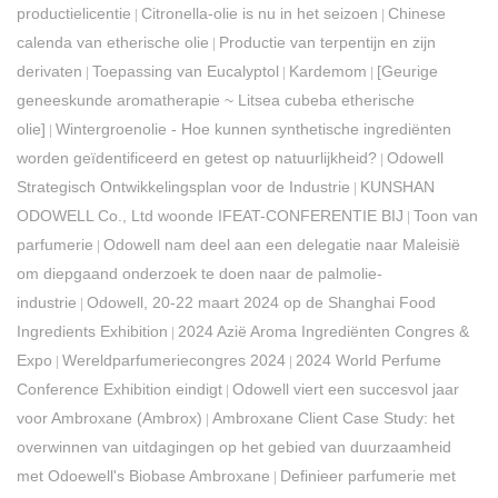
productielicentie
Citronella-olie is nu in het seizoen
Chinese
|
|
calenda van etherische olie
Productie van terpentijn en zijn
|
derivaten
Toepassing van Eucalyptol
Kardemom
[Geurige
|
|
|
geneeskunde aromatherapie ~ Litsea cubeba etherische
olie]
Wintergroenolie - Hoe kunnen synthetische ingrediënten
|
worden geïdentificeerd en getest op natuurlijkheid?
Odowell
|
Strategisch Ontwikkelingsplan voor de Industrie
KUNSHAN
|
ODOWELL Co., Ltd woonde IFEAT-CONFERENTIE BIJ
Toon van
|
parfumerie
Odowell nam deel aan een delegatie naar Maleisië
|
om diepgaand onderzoek te doen naar de palmolie-
industrie
Odowell, 20-22 maart 2024 op de Shanghai Food
|
Ingredients Exhibition
2024 Azië Aroma Ingrediënten Congres &
|
Expo
Wereldparfumeriecongres 2024
2024 World Perfume
|
|
Conference Exhibition eindigt
Odowell viert een succesvol jaar
|
voor Ambroxane (Ambrox)
Ambroxane Client Case Study: het
|
overwinnen van uitdagingen op het gebied van duurzaamheid
met Odoewell's Biobase Ambroxane
Definieer parfumerie met
|