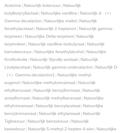
Acetoïne
Natuurlijk boterzuur
Natuurlijk
|
|
butylbutyryllactaat
Natuurlijke vanilline
Natuurlijk d-（+）
|
|
Gamma-decalacton
Natuurlijke maltol
Natuurlijk
|
|
fenethylacetaat
Natuurlijk 2-heptanon
Natuurlijk gamma-
|
|
terpineen
Natuurlijke Delta-terpineol
Natuurlijk
|
|
terpinoleen
Natuurlijk vanilline-isobutyraat
Natuurlijk
|
|
barnsteenzuur
Natuurlijke fenethylalcohol
Natuurlijke
|
|
Knoflookolie
Natuurlijk Styrally-acetaat
Natuurlijk
|
|
Linalylacetaat
Natuurlijk gamma-undecalacton
Natuurlijk D-
|
|
（+）Gamma-decalacton1
Natuurlijke methyl-
|
eugenol
Natuurlijke methylcinnamaat
Natuurlijk
|
|
ethylbenzoaat
Natuurlijk benzylformiaat
Natuurlijk
|
|
anisylformaat
Natuurlijk methylbenzoaat
Natuurlijke
|
|
ethylcinnamaat
Natuurlijk benzylacetaat
Natuurlijke
|
|
benzylcinnamaat
Natuurlijk ethylanisaat
Natuurlijk
|
|
Tiglinezuur
Natuurlijk benzoëzuur
Natuurlijk
|
|
kaneelzuur
Natuurlijk 5-methyl-2-hepten-4-één
Natuurlijke
|
|