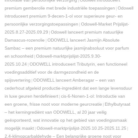
innovatie van persoonlijke verzorging
Odowell introduceert
|
premium gemberolie met brede industriële toepassingen
Odowell
|
introduceert premium 9-decen-1-ol voor superieure geur- en
persoonlijke verzorgingstoepassingen
Odowell-Market Prijslijst-
|
2025.8.27-2025.09.29
Odowell lanceert premium natuurlijke
|
Damascus-rozenolie
​ODOWELL lanceert Jasmijn Absolute
|
Sambac – een premium natuurlijke jasmijnabsoluut voor parfum
en schoonheid
Odowell-marktprijslijst-2025.9.30-
|
2025.10.24
ODOWELL introduceert Tributyrin, een functioneel
|
voedingsadditief voor de darmgezondheid en de
spijsvertering
ODOWELL lanceert Amberagar – een van
|
cederhout afgeleid productie-ingrediënt dat een lange levensduur
in luxe geuren herdefinieert
cis-6-Nonen-1-ol: Introductie van
|
een groene, frisse noot voor moderne geurcreatie
Ethylbutyraat
|
– het kerningrediënt van ODOWELL, al 20 jaar veilig
geëxporteerd, wat innovatie op het gebied van voedingssmaak
mogelijk maakt
Odowell-marktprijslijst-2025.10.25-2025.11.25
|
|
2,4-klimopcarbaldehyde – Een belangrijke groene noot voor