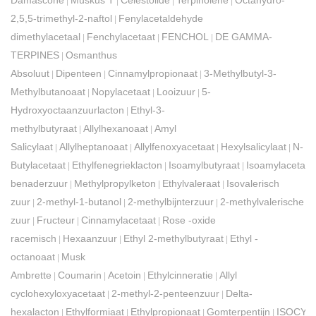
Damascone
Muskus T
Celestolide
Terpinolene
Octahydro-
|
|
|
|
2,5,5-trimethyl-2-naftol
Fenylacetaldehyde
|
dimethylacetaal
Fenchylacetaat
FENCHOL
DE GAMMA-
|
|
|
TERPINES
Osmanthus
|
Absoluut
Dipenteen
Cinnamylpropionaat
3-Methylbutyl-3-
|
|
|
Methylbutanoaat
Nopylacetaat
Looizuur
5-
|
|
|
Hydroxyoctaanzuurlacton
Ethyl-3-
|
methylbutyraat
Allylhexanoaat
Amyl
|
|
Salicylaat
Allylheptanoaat
Allylfenoxyacetaat
Hexylsalicylaat
N-
|
|
|
|
Butylacetaat
Ethylfenegrieklacton
Isoamylbutyraat
Isoamylacetaat
|
|
|
benaderzuur
Methylpropylketon
Ethylvaleraat
Isovalerisch
|
|
|
zuur
2-methyl-1-butanol
2-methylbijnterzuur
2-methylvalerische
|
|
|
zuur
Fructeur
Cinnamylacetaat
Rose -oxide
|
|
|
racemisch
Hexaanzuur
Ethyl 2-methylbutyraat
Ethyl -
|
|
|
octanoaat
Musk
|
Ambrette
Coumarin
Acetoin
Ethylcinneratie
Allyl
|
|
|
|
cyclohexyloxyacetaat
2-methyl-2-penteenzuur
Delta-
|
|
hexalacton
Ethylformiaat
Ethylpropionaat
Gomterpentijn
ISOCYC
|
|
|
|