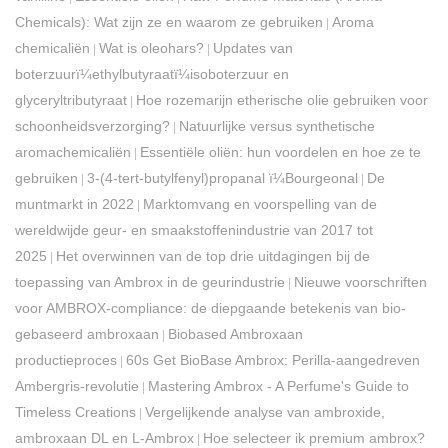
Chemicals): Wat zijn ze en waarom ze gebruiken
Aroma
|
chemicaliën
Wat is oleohars?
Updates van
|
|
boterzuurï¼ethylbutyraatï¼isoboterzuur en
glyceryltributyraat
Hoe rozemarijn etherische olie gebruiken voor
|
schoonheidsverzorging?
Natuurlijke versus synthetische
|
aromachemicaliën
Essentiële oliën: hun voordelen en hoe ze te
|
gebruiken
3-(4-tert-butylfenyl)propanal ï¼Bourgeonal
De
|
|
muntmarkt in 2022
Marktomvang en voorspelling van de
|
wereldwijde geur- en smaakstoffenindustrie van 2017 tot
2025
Het overwinnen van de top drie uitdagingen bij de
|
toepassing van Ambrox in de geurindustrie
Nieuwe voorschriften
|
voor AMBROX-compliance: de diepgaande betekenis van bio-
gebaseerd ambroxaan
Biobased Ambroxaan
|
productieproces
60s Get BioBase Ambrox: Perilla-aangedreven
|
Ambergris-revolutie
Mastering Ambrox - A Perfume's Guide to
|
Timeless Creations
Vergelijkende analyse van ambroxide,
|
ambroxaan DL en L-Ambrox
Hoe selecteer ik premium ambrox?
|