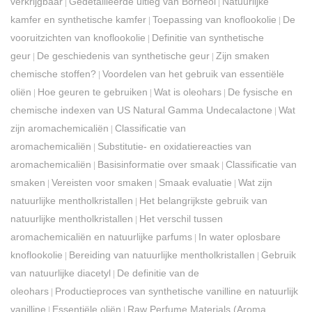
verkrijgbaar
Gedetailleerde uitleg van Borneol
Natuurlijke
|
|
kamfer en synthetische kamfer
Toepassing van knoflookolie
De
|
|
vooruitzichten van knoflookolie
Definitie van synthetische
|
geur
De geschiedenis van synthetische geur
Zijn smaken
|
|
chemische stoffen?
Voordelen van het gebruik van essentiële
|
oliën
Hoe geuren te gebruiken
Wat is oleohars
De fysische en
|
|
|
chemische indexen van US Natural Gamma Undecalactone
Wat
|
zijn aromachemicaliën
Classificatie van
|
aromachemicaliën
Substitutie- en oxidatiereacties van
|
aromachemicaliën
Basisinformatie over smaak
Classificatie van
|
|
smaken
Vereisten voor smaken
Smaak evaluatie
Wat zijn
|
|
|
natuurlijke mentholkristallen
Het belangrijkste gebruik van
|
natuurlijke mentholkristallen
Het verschil tussen
|
aromachemicaliën en natuurlijke parfums
In water oplosbare
|
knoflookolie
Bereiding van natuurlijke mentholkristallen
Gebruik
|
|
van natuurlijke diacetyl
De definitie van de
|
oleohars
Productieproces van synthetische vanilline en natuurlijk
|
vanilline
Essentiële oliën
Raw Perfume Materials (Aroma
|
|