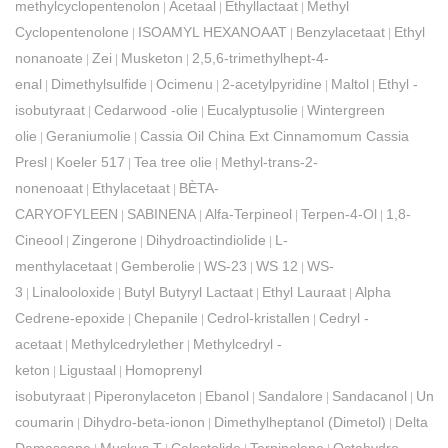
methylcyclopentenolon
Acetaal
Ethyllactaat
Methyl
|
|
|
Cyclopentenolone
ISOAMYL HEXANOAAT
Benzylacetaat
Ethyl
|
|
|
nonanoate
Zei
Musketon
2,5,6-trimethylhept-4-
|
|
|
enal
Dimethylsulfide
Ocimenu
2-acetylpyridine
Maltol
Ethyl -
|
|
|
|
|
isobutyraat
Cedarwood -olie
Eucalyptusolie
Wintergreen
|
|
|
olie
Geraniumolie
Cassia Oil China Ext Cinnamomum Cassia
|
|
Presl
Koeler 517
Tea tree olie
Methyl-trans-2-
|
|
|
nonenoaat
Ethylacetaat
BÈTA-
|
|
CARYOFYLEEN
SABINENA
Alfa-Terpineol
Terpen-4-Ol
1,8-
|
|
|
|
Cineool
Zingerone
Dihydroactindiolide
L-
|
|
|
menthylacetaat
Gemberolie
WS-23
WS 12
WS-
|
|
|
|
3
Linalooloxide
Butyl Butyryl Lactaat
Ethyl Lauraat
Alpha
|
|
|
|
Cedrene-epoxide
Chepanile
Cedrol-kristallen
Cedryl -
|
|
|
acetaat
Methylcedrylether
Methylcedryl -
|
|
keton
Ligustaal
Homoprenyl
|
|
isobutyraat
Piperonylaceton
Ebanol
Sandalore
Sandacanol
Unde
|
|
|
|
|
coumarin
Dihydro-beta-ionon
Dimethylheptanol (Dimetol)
Delta
|
|
|