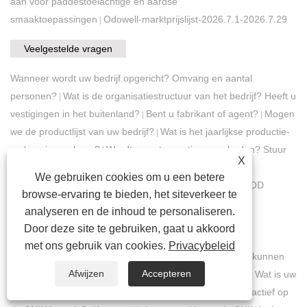
aan voor paddestoelachtige en aardse
smaaktoepassingen
Odowell-marktprijslijst-2026.7.1-2026.7.29
|
Veelgestelde vragen
Wanneer wordt uw bedrijf opgericht? Omvang en aantal
personen?
Wat is de organisatiestructuur van het bedrijf? Heeft u
|
vestigingen in het buitenland?
Bent u fabrikant of agent?
Mogen
|
|
we de productlijst van uw bedrijf?
Wat is het jaarlijkse productie-
|
en leveringsvolume?
Wordt monster gratis aangeboden? Stuur
|
X
naar ons bedrijfsadres; Indien nodig, hoeveel?
FDA-
|
We gebruiken cookies om u een betere
geregistreerd?
Heeft u een certificering? ISO/GMP/FOOD
|
browse-ervaring te bieden, het siteverkeer te
GRADE/KOSHER/HALAL/REACH/HACCP……
Kunt u
|
analyseren en de inhoud te personaliseren.
gerelateerde documenten verstrekken?
Door deze site te gebruiken, gaat u akkoord
COA/SDS/TDS/Specificatieblad?
Verstrekt u
|
met ons gebruik van cookies.
Privacybeleid
productvragenlijstinformatie? Wanneer zou dit geleverd kunnen
Afwijzen
Accepteren
worden?
Waar bevindt zich uw huidige klantenmarkt？
Wat is uw
|
|
brancherangschikking in uw land?
Hoeveel jaar bent u actief op
|