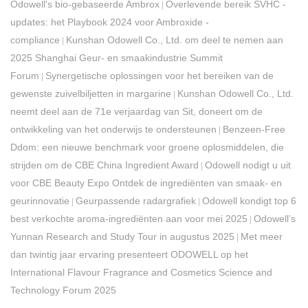
Odowell's bio-gebaseerde Ambrox
Overlevende bereik SVHC -
|
updates: het Playbook 2024 voor Ambroxide -
compliance
Kunshan Odowell Co., Ltd. om deel te nemen aan
|
2025 Shanghai Geur- en smaakindustrie Summit
Forum
Synergetische oplossingen voor het bereiken van de
|
gewenste zuivelbiljetten in margarine
Kunshan Odowell Co., Ltd.
|
neemt deel aan de 71e verjaardag van Sit, doneert om de
ontwikkeling van het onderwijs te ondersteunen
Benzeen-Free
|
Ddom: een nieuwe benchmark voor groene oplosmiddelen, die
strijden om de CBE China Ingredient Award
Odowell nodigt u uit
|
voor CBE Beauty Expo Ontdek de ingrediënten van smaak- en
geurinnovatie
Geurpassende radargrafiek
Odowell kondigt top 6
|
|
best verkochte aroma-ingrediënten aan voor mei 2025
Odowell’s
|
Yunnan Research and Study Tour in augustus 2025
Met meer
|
dan twintig jaar ervaring presenteert ODOWELL op het
International Flavour Fragrance and Cosmetics Science and
Technology Forum 2025