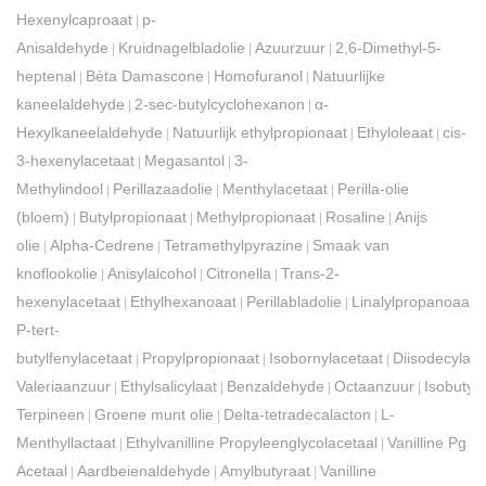
Hexenylcaproaat
p-
|
Anisaldehyde
Kruidnagelbladolie
Azuurzuur
2,6-Dimethyl-5-
|
|
|
heptenal
Bèta Damascone
Homofuranol
Natuurlijke
|
|
|
kaneelaldehyde
2-sec-butylcyclohexanon
α-
|
|
Hexylkaneelaldehyde
Natuurlijk ethylpropionaat
Ethyloleaat
cis-
|
|
|
3-hexenylacetaat
Megasantol
3-
|
|
Methylindool
Perillazaadolie
Menthylacetaat
Perilla-olie
|
|
|
(bloem)
Butylpropionaat
Methylpropionaat
Rosaline
Anijs
|
|
|
|
olie
Alpha-Cedrene
Tetramethylpyrazine
Smaak van
|
|
|
knoflookolie
Anisylalcohol
Citronella
Trans-2-
|
|
|
hexenylacetaat
Ethylhexanoaat
Perillabladolie
Linalylpropanoaat
|
|
|
|
P-tert-
butylfenylacetaat
Propylpropionaat
Isobornylacetaat
Diisodecylad
|
|
|
Valeriaanzuur
Ethylsalicylaat
Benzaldehyde
Octaanzuur
Isobutyr
|
|
|
|
Terpineen
Groene munt olie
Delta-tetradecalacton
L-
|
|
|
Menthyllactaat
Ethylvanilline Propyleenglycolacetaal
Vanilline Pg
|
|
Acetaal
Aardbeienaldehyde
Amylbutyraat
Vanilline
|
|
|