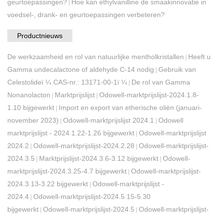
geurtoepassingen?
Hoe kan ethylvanilline de smaakinnovatie in
|
voedsel-, drank- en geurtoepassingen verbeteren?
Productnieuws
De werkzaamheid en rol van natuurlijke mentholkristallen
Heeft u
|
Gamma undecalactone of aldehyde C-14 nodig
Gebruik van
|
Celestolideï ¼ CAS-nr.: 13171-00-1ï ¼
De rol van Gamma
|
Nonanolacton
Marktprijslijst
Odowell-marktprijslijst-2024.1.8-
|
|
1.10 bijgewerkt
Import en export van etherische oliën (januari-
|
november 2023)
Odowell-marktprijslijst 2024.1
Odowell
|
|
marktprijslijst - 2024.1.22-1.26 bijgewerkt
Odowell-marktprijslijst
|
2024.2
Odowell-marktprijslijst-2024.2.28
Odowell-marktprijslijst-
|
|
2024.3.5
Marktprijslijst-2024.3.6-3.12 bijgewerkt
Odowell-
|
|
marktprijslijst-2024.3.25-4.7 bijgewerkt
Odowell-marktprijslijst-
|
2024.3.13-3.22 bijgewerkt
Odowell-marktprijslijst -
|
2024.4
Odowell-marktprijslijst-2024.5.15-5.30
|
bijgewerkt
Odowell-marktprijslijst-2024.5
Odowell-marktprijslijst-
|
|