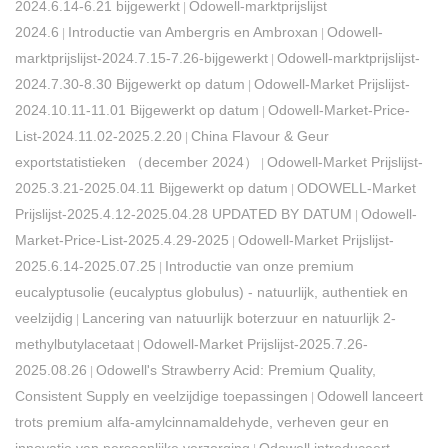
2024.6.14-6.21 bijgewerkt
Odowell-marktprijslijst
|
2024.6
Introductie van Ambergris en Ambroxan
Odowell-
|
|
marktprijslijst-2024.7.15-7.26-bijgewerkt
Odowell-marktprijslijst-
|
2024.7.30-8.30 Bijgewerkt op datum
Odowell-Market Prijslijst-
|
2024.10.11-11.01 Bijgewerkt op datum
Odowell-Market-Price-
|
List-2024.11.02-2025.2.20
China Flavour & Geur
|
exportstatistieken （december 2024）
Odowell-Market Prijslijst-
|
2025.3.21-2025.04.11 Bijgewerkt op datum
ODOWELL-Market
|
Prijslijst-2025.4.12-2025.04.28 UPDATED BY DATUM
Odowell-
|
Market-Price-List-2025.4.29-2025
Odowell-Market Prijslijst-
|
2025.6.14-2025.07.25
Introductie van onze premium
|
eucalyptusolie (eucalyptus globulus) - natuurlijk, authentiek en
veelzijdig
Lancering van natuurlijk boterzuur en natuurlijk 2-
|
methylbutylacetaat
Odowell-Market Prijslijst-2025.7.26-
|
2025.08.26
Odowell's Strawberry Acid: Premium Quality,
|
Consistent Supply en veelzijdige toepassingen
Odowell lanceert
|
trots premium alfa-amylcinnamaldehyde, verheven geur en