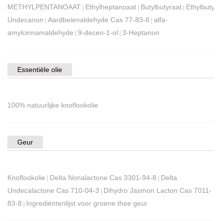
METHYLPENTANOAAT
Ethylheptanoaat
Butylbutyraat
Ethylbutyra
|
|
|
Undecanon
Aardbeienaldehyde Cas 77-83-8
alfa-
|
|
amylcinnamaldehyde
9-decen-1-ol
3-Heptanon
|
|
Essentiële olie
100% natuurlijke knoflookolie
Geur
Knoflookolie
Delta Nonalactone Cas 3301-94-8
Delta
|
|
Undecalactone Cas 710-04-3
Dihydro Jasmon Lacton Cas 7011-
|
83-8
Ingrediëntenlijst voor groene thee geur
|