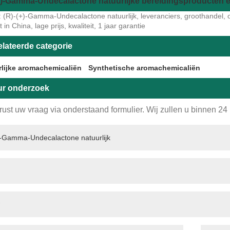
+)-Gamma-Undecalactone natuurlijke bereidingsproducten 
: (R)-(+)-Gamma-Undecalactone natuurlijk, leveranciers, groothandel, o
in China, lage prijs, kwaliteit, 1 jaar garantie
elateerde categorie
rlijke aromachemicaliën
Synthetische aromachemicaliën
ur onderzoek
rust uw vraag via onderstaand formulier. Wij zullen u binnen 24