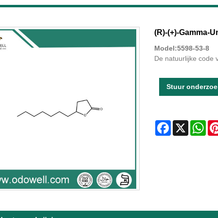
(R)-(+)-Gamma-Un
Model:5598-53-8
De natuurlijke code
Stuur onderzoe
Facebook
X
Wha