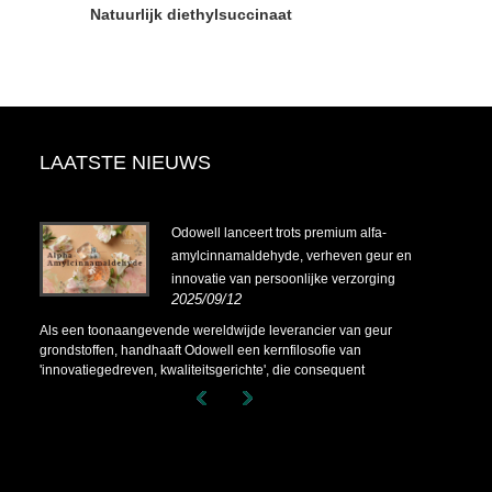
Natuurlijk diethylsuccinaat
LAATSTE NIEUWS
4-
Odowell lanceert trots premium alfa-
amylcinnamaldehyde, verheven geur en
innovatie van persoonlijke verzorging
2025/09/12
4-
Als een toonaangevende wereldwijde leverancier van geur
grondstoffen, handhaaft Odowell een kernfilosofie van
'innovatiegedreven, kwaliteitsgerichte', die consequent
superieure geuroplossingen levert aan klanten wereldwijd.