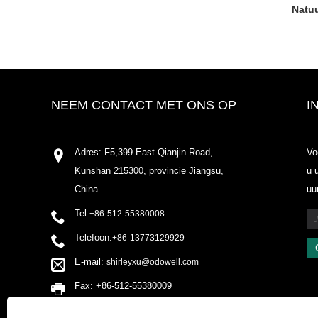
Natuu
NEEM CONTACT MET ONS OP
I
Adres: F5,399 East Qianjin Road,
Vo
Kunshan 215300, provincie Jiangsu,
u 
China
uu
Tel:
+86-512-55380008
Telefoon:
+86-13773129929
E-mail:
shirleyxu@odowell.com
Fax: +86-512-55380009