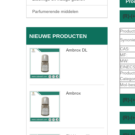
Pro
Parfumerende middelen
(R)-(
Produc
NIEUWE PRODUCTEN
Synoni
CAS:
Ambrox DL
MF:
MW:
EINECS
Product
Categor
Mol-bes
Ambrox
(R)-(
(R)-(