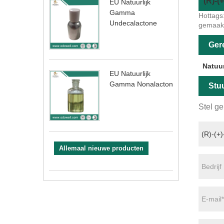
(R)-(
EU Natuurlijk
Gamma
Hottags
Undecalactone
gemaakt 
Ger
Natuu
EU Natuurlijk
Gamma Nonalacton
Stu
Stel ge
Allemaal nieuwe producten