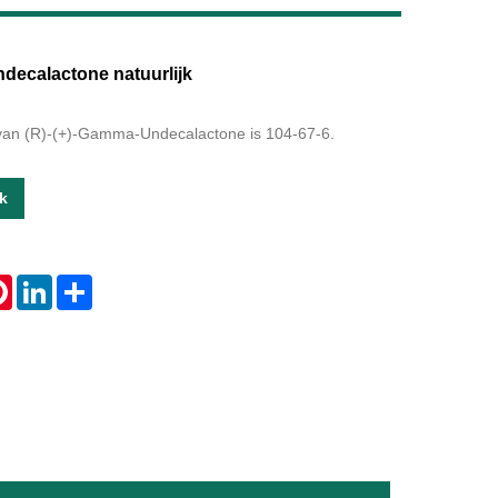
Live
decalactone natuurlijk
 van (R)-(+)-Gamma-Undecalactone is 104-67-6.
k
tsApp
Pinterest
LinkedIn
Share