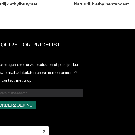
rlijk ethylbutyraat
Natuurlijk ethylheptanoaat
NQUIRY FOR PRICELIST
Odowell-Market Prijslijst-2025.6.1
or vragen over onze producten of prijslijst kunt
2025.07.25
uw e-mail achterlaten en wij nemen binnen 24
2025/07/25
r contact met u op.
Odowell-Market Prijslijst-2025.6.1
2025.07.25
X