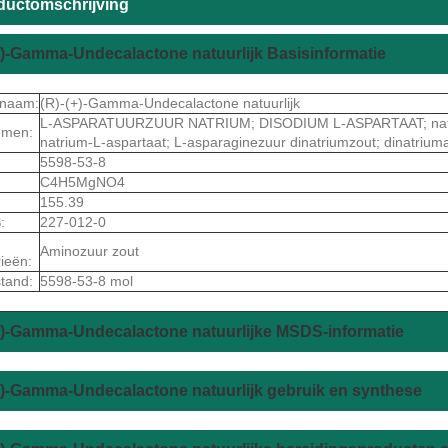
ductomschrijving
+)-Gamma-Undecalactone natuurlijk Basisinformatie
tnaam:
(R)-(+)-Gamma-Undecalactone natuurlijk
L-ASPARATUURZUUR NATRIUM; DISODIUM L-ASPARTAAT; natrium
emen:
natrium-L-aspartaat; L-asparaginezuur dinatriumzout; dinatrium
5598-53-8
C4H5MgNO4
155.39
:
227-012-0
Aminozuur zout
ieën:
tand:
5598-53-8 mol
+)-Gamma-Undecalactone natuurlijke MSDS-informatie
+)-Gamma-Undecalactone natuurlijk gebruik en synthese