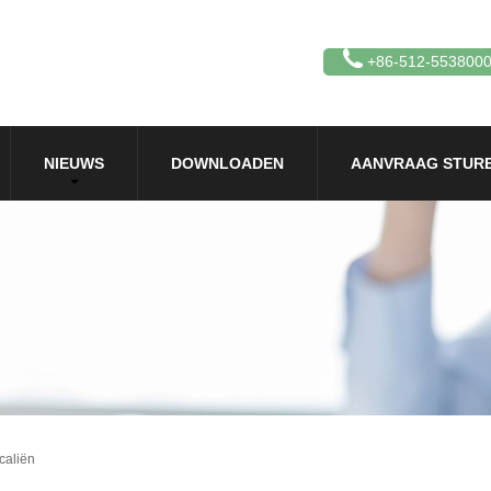
+86-512-553800
NIEUWS
DOWNLOADEN
AANVRAAG STUR
caliën