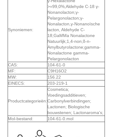
γ-Hexalactone
>=99,0%;Aldehyde C-18 γ-
Nonanolacton;γ-
Pelargonolacton;γ-
Nonalacton,γ-Nonanoïsche
Synoniemen:
lacton, Aldehyde C-
18;GaMMa Nonalactone
Natuurlijk;1,4-non;δ-n-
Amylbutyrolactone;gamma-
Nonalactone gamma-
Pelargonolacton
CAS:
104-61-0
MF:
C9H16O2
MW:
156.22
EINECS:
203-219-1
Cosmetica;
Voedingsadditieven;
Productcategorieën:
Carbonylverbindingen;
Lactonen; Biologische
bouwstenen; Lactonaroma's;
Mol-bestand:
104-61-0.mol