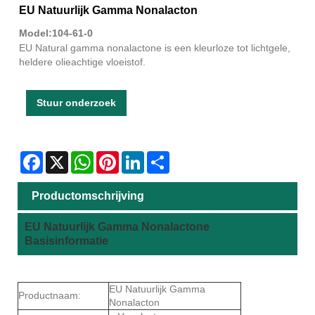
EU Natuurlijk Gamma Nonalacton
Model:104-61-0
EU Natural gamma nonalactone is een kleurloze tot lichtgele,
heldere olieachtige vloeistof.
Stuur onderzoek
Facebook
X
WhatsApp
Pinterest
LinkedIn
Share
Productomschrijving
EU Natuurlijk Gamma Nonalactone
Basisinformatie
EU Natuurlijk Gamma
Productnaam:
Nonalacton