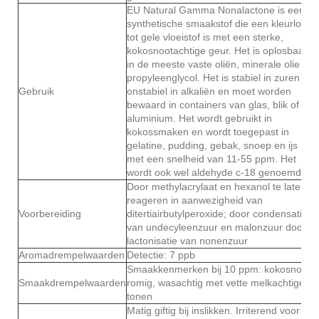
EU Natural Gamma Nonalactone is een
synthetische smaakstof die een kleurloze
tot gele vloeistof is met een sterke,
kokosnootachtige geur. Het is oplosbaar
in de meeste vaste oliën, minerale olie en
propyleenglycol. Het is stabiel in zuren en
Gebruik
onstabiel in alkaliën en moet worden
bewaard in containers van glas, blik of
aluminium. Het wordt gebruikt in
kokossmaken en wordt toegepast in
gelatine, pudding, gebak, snoep en ijs
met een snelheid van 11-55 ppm. Het
wordt ook wel aldehyde c-18 genoemd.
Door methylacrylaat en hexanol te laten
reageren in aanwezigheid van
Voorbereiding
ditertiairbutylperoxide; door condensatie
van undecyleenzuur en malonzuur door
lactonisatie van nonenzuur
Aromadrempelwaarden
Detectie: 7 ppb
Smaakkenmerken bij 10 ppm: kokosnoot,
Smaakdrempelwaarden
romig, wasachtig met vette melkachtige
tonen
Matig giftig bij inslikken. Irriterend voor de