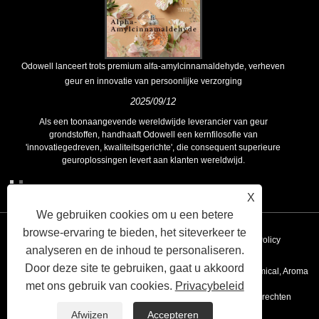
Odowell lanceert trots premium alfa-amylcinnamaldehyde, verheven
geur en innovatie van persoonlijke verzorging
2025/09/12
Als een toonaangevende wereldwijde leverancier van geur
grondstoffen, handhaaft Odowell een kernfilosofie van
'innovatiegedreven, kwaliteitsgerichte', die consequent superieure
geuroplossingen levert aan klanten wereldwijd.
X
We gebruiken cookies om u een betere
browse-ervaring te bieden, het siteverkeer te
Koppelingen
Sitemap
RSS
XML
Privacy Policy
analyseren en de inhoud te personaliseren.
Door deze site te gebruiken, gaat u akkoord
Copyright © 2020 Kunshan Odowell Co., Ltd - China Aroma Chemical, Aroma
met ons gebruik van cookies.
Privacybeleid
Ingredient Fabrikanten, leveranciers van etherische olie Alle rechten
Afwijzen
Accepteren