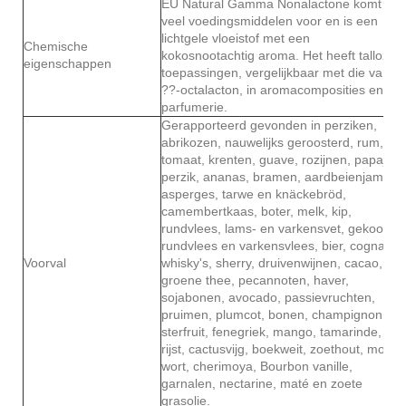
EU Natural Gamma Nonalactone komt in
veel voedingsmiddelen voor en is een
lichtgele vloeistof met een
Chemische
kokosnootachtig aroma. Het heeft talloze
eigenschappen
toepassingen, vergelijkbaar met die van
??-octalacton, in aromacomposities en
parfumerie.
Gerapporteerd gevonden in perziken,
abrikozen, nauwelijks geroosterd, rum,
tomaat, krenten, guave, rozijnen, papaja,
perzik, ananas, bramen, aardbeienjam,
asperges, tarwe en knäckebröd,
camembertkaas, boter, melk, kip,
rundvlees, lams- en varkensvet, gekookt
rundvlees en varkensvlees, bier, cognac,
Voorval
whisky's, sherry, druivenwijnen, cacao,
groene thee, pecannoten, haver,
sojabonen, avocado, passievruchten,
pruimen, plumcot, bonen, champignon,
sterfruit, fenegriek, mango, tamarinde,
rijst, cactusvijg, boekweit, zoethout, mout,
wort, cherimoya, Bourbon vanille,
garnalen, nectarine, maté en zoete
grasolie.