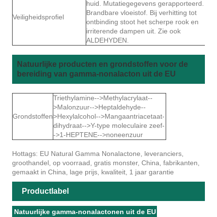
huid. Mutatiegegevens gerapporteerd.
Brandbare vloeistof. Bij verhitting tot
Veiligheidsprofiel
ontbinding stoot het scherpe rook en
irriterende dampen uit. Zie ook
ALDEHYDEN.
Natuurlijke producten en grondstoffen voor de
bereiding van gamma-nonalacton uit de EU
Triethylamine-->Methylacrylaat--
>Malonzuur-->Heptaldehyde--
Grondstoffen
>Hexylalcohol-->Mangaantriacetaat-
dihydraat-->Y-type moleculaire zeef-
->1-HEPTENE-->noneenzuur
Hottags: EU Natural Gamma Nonalactone, leveranciers,
groothandel, op voorraad, gratis monster, China, fabrikanten,
gemaakt in China, lage prijs, kwaliteit, 1 jaar garantie
Productlabel
Natuurlijke gamma-nonalactonen uit de EU