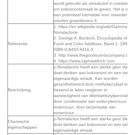
wordt gebruikt als smaakstof in voedsel
om kokosnootsmaak te geven. Het is ook
een potentieel lokmiddel voor meerdere
soorten graankevers.4
1. https://en.wikipedia.org/wiki/Gamma-
Nonalactone
2. George A. Burdock, Encyclopedia of
Referentie
Food and Color Additives, Band 1, 1996,
ISBN 0-8493-9416-3
3. http://www.thegoodscentscompany.com
4. https://www.sigmaaldrich.com
γ-Nonalacton heeft een sterke geur die
doet denken aan kokosnoot en een vette,
eigenaardige smaak. Kan worden
gesynthetiseerd door methylacrylaat en
Beschrijving
hexanol te laten reageren in
aanwezigheid van ditertiairbutylperoxide;
door condensatie van undecyleenzuur en
malonzuur; door lactonisatie van
nonenzuur.
γ-Nonalacton heeft een sterke geur die
Chemische
doet denken aan kokosnoot en een vette,
eigenschappen
eigenaardige smaak.