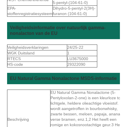
5-pentyl-(104-61-0)
EPA-
Dihydro-5-pentyl-2(3H)-
stoffenregistratiesysteem
furanon (104-61-0)
Veiligheidsinformatie over natuurlijk gamma-
nonalacton van de EU
Veiligheidsverklaringen
24/25-22
WGK Duitsland
1
RTECS
LU3675000
HS-code
29322090
EU Natural Gamma Nonalactone MSDS-informatie
EU Natural Gamma Nonalactone (5-
Pentyloxolan-2-one) is een kleurloze tot
lichtgele, heldere olieachtige vloeistof. Het
wordt aangetroffen in bourbonwhisky,
zwarte bessen, meloen, papaja, ananas,
Beschrijving
verse bramen, enz.1,2 Het heeft een
romige en kokosnootachtige geur.3 Het