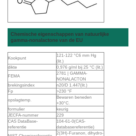
Chemische eigenschappen van natuurlijke
gamma-nonalactone van de EU
121-122 °C6 mm Hg
Kookpunt
(lit.)
dikte
0,976 g/ml bij 25 °C (lit.)
2781 | GAMMA-
FEMA
NONALACTON
brekingsindex
n20/D 1.447(lit.)
Fp
>230 °F
Bewaren beneden
opslagtemp.
+30°C.
formulier
keurig
JECFA-nummer
229
CAS DataBase-
104-61-0(CAS-
referentie
databasereferentie)
2(3H)-Furanon, dihydro-
NIST Chemiereferentie