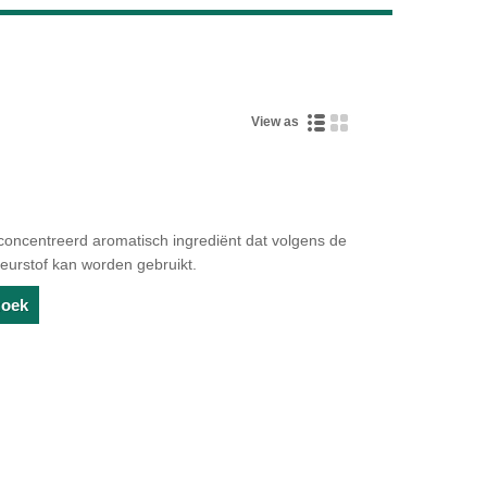
Live
View as
ncentreerd aromatisch ingrediënt dat volgens de
 geurstof kan worden gebruikt.
zoek