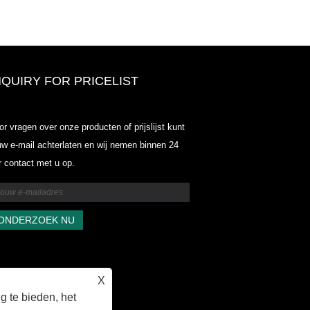
NQUIRY FOR PRICELIST
Odowell-Market Prijslijst-2025.6.1
or vragen over onze producten of prijslijst kunt
2025.07.25
uw e-mail achterlaten en wij nemen binnen 24
2025/07/25
r contact met u op.
Odowell-Market Prijslijst-2025.6.1
2025.07.25
X
 te bieden, het