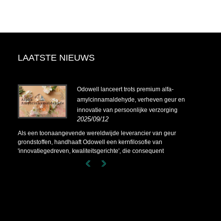
LAATSTE NIEUWS
4-
Odowell lanceert trots premium alfa-
amylcinnamaldehyde, verheven geur en
innovatie van persoonlijke verzorging
2025/09/12
4-
Als een toonaangevende wereldwijde leverancier van geur
grondstoffen, handhaaft Odowell een kernfilosofie van
'innovatiegedreven, kwaliteitsgerichte', die consequent
superieure geuroplossingen levert aan klanten wereldwijd.