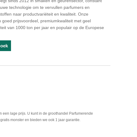
loegt sinds 2012 in smaken en geurensector, constant
euwe technologie om te vervullen parfumers en
ffen naar productvariëteit en kwaliteit. Onze
goed prijsvoordeel, premiumkwaliteit met geel
citeit van 1000 ton per jaar en populair op de Europese
zoek
n een lage prijs. U kunt in de groothandel Parfumerende
gratis monster en bieden we ook 1 jaar garantie.