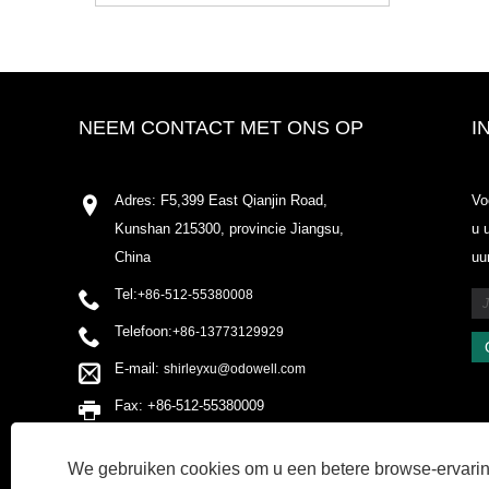
NEEM CONTACT MET ONS OP
I
Adres: F5,399 East Qianjin Road,
Vo
Kunshan 215300, provincie Jiangsu,
u 
China
uu
Tel:
+86-512-55380008
Telefoon:
+86-13773129929
E-mail:
shirleyxu@odowell.com
Fax: +86-512-55380009
We gebruiken cookies om u een betere browse-ervaring