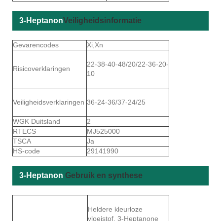
3-Heptanon
Veiligheidsinformatie
Gevarencodes
Xi,Xn
22-38-40-48/20/22-36-20-
Risicoverklaringen
10
Veiligheidsverklaringen
36-24-36/37-24/25
WGK Duitsland
2
RTECS
MJ525000
TSCA
Ja
HS-code
29141990
3-Heptanon
Gebruik en synthese
Heldere kleurloze
vloeistof, 3-Heptanone