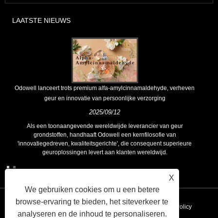
LAATSTE NIEUWS
Odowell lanceert trots premium alfa-amylcinnamaldehyde, verheven
geur en innovatie van persoonlijke verzorging
2025/09/12
Als een toonaangevende wereldwijde leverancier van geur
grondstoffen, handhaaft Odowell een kernfilosofie van
'innovatiegedreven, kwaliteitsgerichte', die consequent superieure
geuroplossingen levert aan klanten wereldwijd.
X
We gebruiken cookies om u een betere
browse-ervaring te bieden, het siteverkeer te
Koppelingen
Sitemap
RSS
XML
Privacy Policy
analyseren en de inhoud te personaliseren.