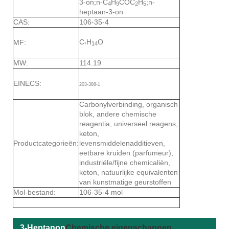
3-on;n-C
H
COC
H
;n-
4
9
2
5
heptaan-3-on
CAS:
106-35-4
C
H
O
MF:
14
7
MW:
114.19
EINECS:
203-388-1
Carbonylverbinding, organisch
blok, andere chemische
reagentia, universeel reagens,
keton,
Productcategorieën:
levensmiddelenadditieven,
eetbare kruiden (parfumeur),
industriële/fijne chemicaliën,
keton, natuurlijke equivalenten
van kunstmatige geurstoffen
Mol-bestand:
106-35-4 mol
3-Heptanon
Chemische eigenschappen