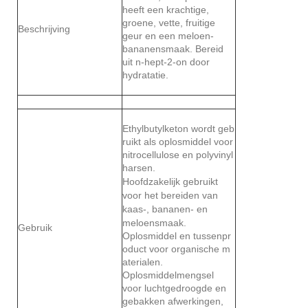
heeft een krachtige,
groene, vette, fruitige
Beschrijving
geur en een meloen-
bananensmaak. Bereid
uit n-hept-2-on door
hydratatie.
Ethylbutylketon wordt geb
ruikt als oplosmiddel voor
nitrocellulose en polyvinyl
harsen.
Hoofdzakelijk gebruikt
voor het bereiden van
kaas-, bananen- en
meloensmaak.
Gebruik
Oplosmiddel en tussenpr
oduct voor organische m
aterialen.
Oplosmiddelmengsel
voor luchtgedroogde en
gebakken afwerkingen,