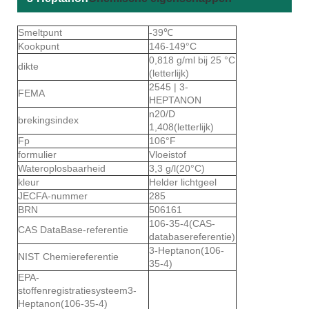
Smeltpunt
-39℃
Kookpunt
146-149°C
0,818 g/ml bij 25 °C
dikte
(letterlijk)
2545 | 3-
FEMA
HEPTANON
n20/D
brekingsindex
1,408
(letterlijk)
Fp
106°F
formulier
Vloeistof
Wateroplosbaarheid
3,3 g/l(20
°C)
kleur
Helder lichtgeel
JECFA-nummer
285
BRN
506161
106-35-4(CAS-
CAS DataBase-referentie
databasereferentie)
3-Heptanon(106-
NIST Chemiereferentie
35-4)
EPA-
stoffenregistratiesysteem
3-
Heptanon(106-35-4)