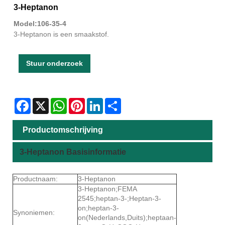
3-Heptanon
Model:106-35-4
3-Heptanon is een smaakstof.
Stuur onderzoek
Facebook
X
WhatsApp
Pinterest
LinkedIn
Share
Productomschrijving
3-Heptanon Basisinformatie
Productnaam:
3-Heptanon
3-Heptanon;FEMA
2545;heptan-3-;Heptan-3-
on;heptan-3-
Synoniemen:
on(Nederlands,Duits);heptaan-