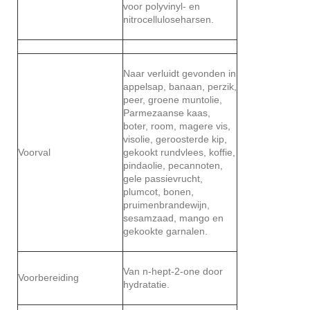
voor polyvinyl- en
nitrocelluloseharsen.
Naar verluidt gevonden in
appelsap, banaan, perzik,
peer, groene muntolie,
Parmezaanse kaas,
boter, room, magere vis,
visolie, geroosterde kip,
Voorval
gekookt rundvlees, koffie,
pindaolie, pecannoten,
gele passievrucht,
plumcot, bonen,
pruimenbrandewijn,
sesamzaad, mango en
gekookte garnalen.
Van n-hept-2-one door
Voorbereiding
hydratatie.