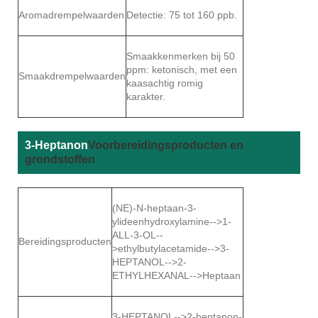
Aromadrempelwaarden
Detectie: 75 tot 160 ppb.
Smaakkenmerken bij 50
ppm: ketonisch, met een
Smaakdrempelwaarden
kaasachtig romig
karakter.
3-Heptanon
Voorbereidingsproducten en
grondstoffen
(
NE)-N-heptaan-3-
ylideenhydroxylamine
-->
1-
ALL-3-OL
--
Bereidingsproducten
>
ethylbutylacetamide
-->
3-
HEPTANOL
-->
2-
ETHYLHEXANAL
-->
Heptaan
3-HEPTANOL
-->
2-heptanon
-