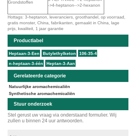
Grondstoffen
->
4-heptanon
-->
2-hexanon
Hottags: 3-heptanon, leveranciers, groothandel, op voorraad,
gratis monster, China, fabrikanten, gemaakt in China, lage
prijs, kwaliteit, 1 jaar garantie
Productlabel
Heptaan-3-Een
Butylethylketon
106-35-4
n-heptaan-3-één
Heptan-3-Aan
Gerelateerde categorie
Natuurlijke aromachemicaliën
Synthetische aromachemicaliën
Stuur onderzoek
Stel gerust uw vraag via onderstaand formulier. Wij
zullen u binnen 24 uur antwoorden.