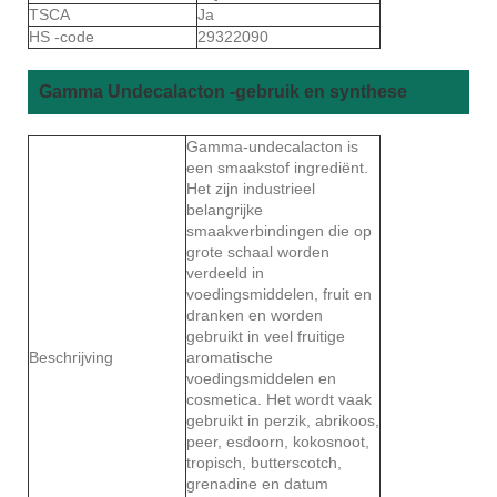
TSCA
Ja
HS -code
29322090
Gamma Undecalacton -gebruik en synthese
Gamma-undecalacton is
een smaakstof ingrediënt.
Het zijn industrieel
belangrijke
smaakverbindingen die op
grote schaal worden
verdeeld in
voedingsmiddelen, fruit en
dranken en worden
gebruikt in veel fruitige
Beschrijving
aromatische
voedingsmiddelen en
cosmetica. Het wordt vaak
gebruikt in perzik, abrikoos,
peer, esdoorn, kokosnoot,
tropisch, butterscotch,
grenadine en datum