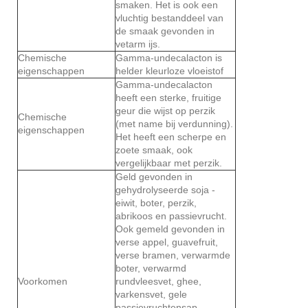
smaken. Het is ook een
vluchtig bestanddeel van
de smaak gevonden in
vetarm ijs.
Chemische
Gamma-undecalacton is
eigenschappen
helder kleurloze vloeistof
Gamma-undecalacton
heeft een sterke, fruitige
geur die wijst op perzik
Chemische
(met name bij verdunning).
eigenschappen
Het heeft een scherpe en
zoete smaak, ook
vergelijkbaar met perzik.
Geld gevonden in
gehydrolyseerde soja -
eiwit, boter, perzik,
abrikoos en passievrucht.
Ook gemeld gevonden in
verse appel, guavefruit,
verse bramen, verwarmde
boter, verwarmd
Voorkomen
rundvleesvet, ghee,
varkensvet, gele
passievruchtensap,