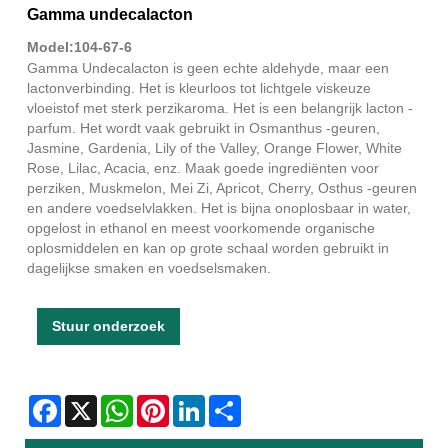
Gamma undecalacton
Model:104-67-6
Gamma Undecalacton is geen echte aldehyde, maar een
lactonverbinding. Het is kleurloos tot lichtgele viskeuze
vloeistof met sterk perzikaroma. Het is een belangrijk lacton -
parfum. Het wordt vaak gebruikt in Osmanthus -geuren,
Jasmine, Gardenia, Lily of the Valley, Orange Flower, White
Rose, Lilac, Acacia, enz. Maak goede ingrediënten voor
perziken, Muskmelon, Mei Zi, Apricot, Cherry, Osthus -geuren
en andere voedselvlakken. Het is bijna onoplosbaar in water,
opgelost in ethanol en meest voorkomende organische
oplosmiddelen en kan op grote schaal worden gebruikt in
dagelijkse smaken en voedselsmaken.
Stuur onderzoek
Facebook
X
WhatsApp
Pinterest
LinkedIn
Share