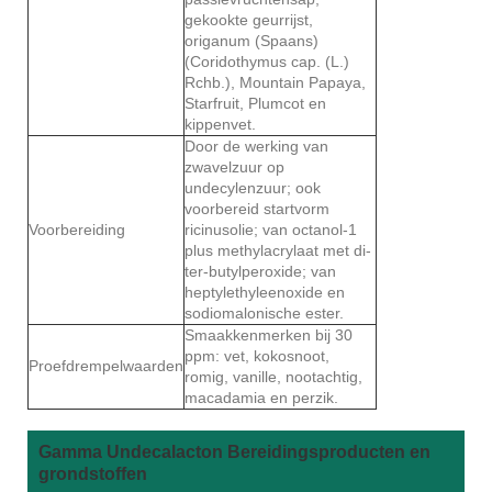
gekookte geurrijst,
origanum (Spaans)
(Coridothymus cap. (L.)
Rchb.), Mountain Papaya,
Starfruit, Plumcot en
kippenvet.
Door de werking van
zwavelzuur op
undecylenzuur; ook
voorbereid startvorm
Voorbereiding
ricinusolie; van octanol-1
plus methylacrylaat met di-
ter-butylperoxide; van
heptylethyleenoxide en
sodiomalonische ester.
Smaakkenmerken bij 30
ppm: vet, kokosnoot,
Proefdrempelwaarden
romig, vanille, nootachtig,
macadamia en perzik.
Gamma Undecalacton Bereidingsproducten en
grondstoffen