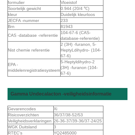
formulier
Vloeistof
Soortelijk gewicht
0.944 (20/4 ℃)
kleur
Duidelijk kleurloos
JECFA -nummer
233
Brn
81943
104-67-6 (CAS-
CAS -database -referentie
database-referentie)
2 (3H) -furanon, 5-
Nist chemie referentie
HeptyLdihydro- (104-
67-6)
5-Heptyldihydro-2
EPA -
(3H) -furanon (104-
middelenregistratiesysteem
67-6)
Gamma Undecalacton -veiligheidsinformatie
Gevarencodes
Xi
Risicoverzichten
36/37/38-52/53
Veiligheidsverklaringen
26-36-37/39-36/37-24/25
WGK Duitsland
3
RTEC's
YQ2485000