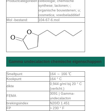
Productcategorieën:
celbiologie; chemische
synthese; lactonen;-;
organische bouwstenen; u;
cosmetica; voedseladditief
Mol -bestand:
104-67-6.mol
Gamma undecalacton chemische eigenschappen
Smeltpunt
164 ～ 166 ℃
Kookpunt
164 ° C
0,944 g/ml bij 20 ° C
dikte
(verlicht.)
3091 | Gamma-
FEMA
undecalacton
brekingsindex
N20/D 1.451
FP
> 230 ° F