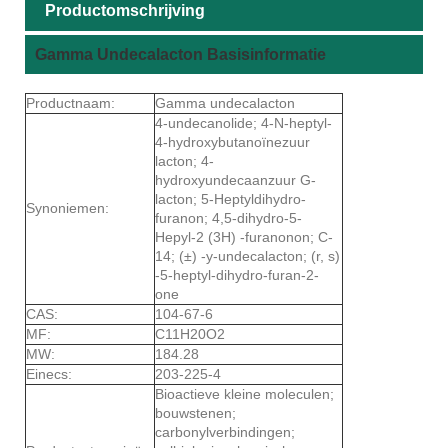
Productomschrijving
Gamma Undecalacton Basisinformatie
Productnaam:
Gamma undecalacton
4-undecanolide; 4-N-heptyl-
4-hydroxybutanoïnezuur
lacton; 4-
hydroxyundecaanzuur G-
lacton; 5-Heptyldihydro-
Synoniemen:
furanon; 4,5-dihydro-5-
Hepyl-2 (3H) -furanonon; C-
14; (±) -y-undecalacton; (r, s)
-5-heptyl-dihydro-furan-2-
one
CAS:
104-67-6
MF:
C11H20O2
MW:
184.28
Einecs:
203-225-4
Bioactieve kleine moleculen;
bouwstenen;
carbonylverbindingen;