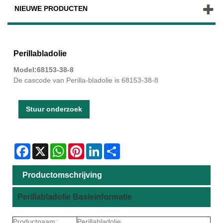
NIEUWE PRODUCTEN
Perillabladolie
Model:68153-38-8
De cascode van Perilla-bladolie is 68153-38-8
Stuur onderzoek
Facebook
X
WhatsApp
Pinterest
LinkedIn
Share
Productomschrijving
Perillabladolie Basisinformatie
Productnaam:
Perillabladolie