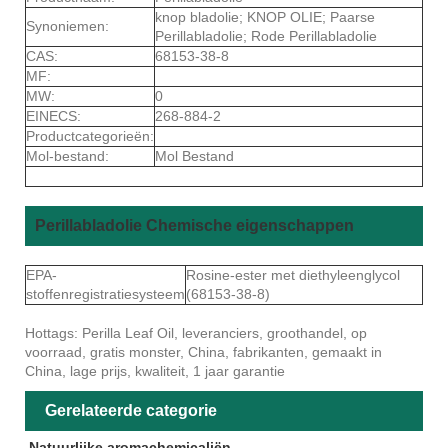
knop bladolie; KNOP OLIE; Paarse
Synoniemen:
Perillabladolie; Rode Perillabladolie
CAS:
68153-38-8
MF:
MW:
0
EINECS:
268-884-2
Productcategorieën:
Mol-bestand:
Mol Bestand
Perillabladolie Chemische eigenschappen
EPA-
Rosine-ester met diethyleenglycol
stoffenregistratiesysteem
(68153-38-8)
Hottags: Perilla Leaf Oil, leveranciers, groothandel, op
voorraad, gratis monster, China, fabrikanten, gemaakt in
China, lage prijs, kwaliteit, 1 jaar garantie
Gerelateerde categorie
Natuurlijke aromachemicaliën