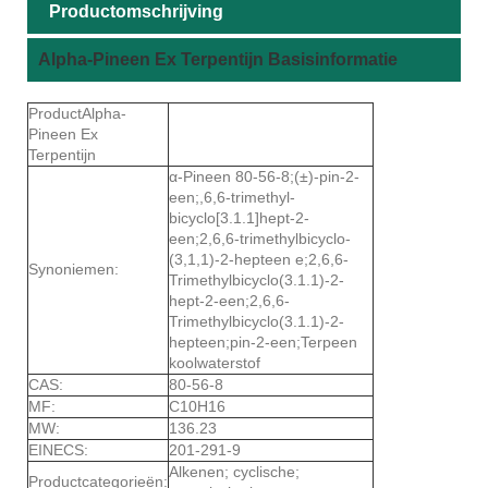
Productomschrijving
Alpha-Pineen Ex Terpentijn Basisinformatie
ProductAlpha-
Pineen Ex
Terpentijn
α-Pineen 80-56-8;(±)-pin-2-
een;,6,6-trimethyl-
bicyclo[3.1.1]hept-2-
een;2,6,6-trimethylbicyclo-
(3,1,1)-2-hepteen e;2,6,6-
Synoniemen:
Trimethylbicyclo(3.1.1)-2-
hept-2-een;2,6,6-
Trimethylbicyclo(3.1.1)-2-
hepteen;pin-2-een;Terpeen
koolwaterstof
CAS:
80-56-8
MF:
C10H16
MW:
136.23
EINECS:
201-291-9
Alkenen; cyclische;
Productcategorieën: