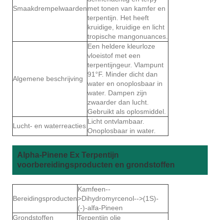
Smaakdrempelwaarden
met tonen van kamfer en
terpentijn. Het heeft
kruidige, kruidige en licht
tropische mangonuances.
Een heldere kleurloze
vloeistof met een
terpentijngeur. Vlampunt
91°F. Minder dicht dan
Algemene beschrijving
water en onoplosbaar in
water. Dampen zijn
zwaarder dan lucht.
Gebruikt als oplosmiddel.
Licht ontvlambaar.
Lucht- en waterreacties
Onoplosbaar in water.
Alpha-Pinene Ex Terpentijn
voorbereidingsproducten en grondstoffen
Kamfeen--
Bereidingsproducten
>Dihydromyrcenol-->(1S)-
(-)-alfa-Pineen
Grondstoffen
Terpentijn olie