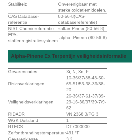
Stabiliteit:
Onverenigbaar met
sterke oxidatiemiddelen.
CAS DataBase-
80-56-8(CAS-
referentie
databasereferentie)
NIST Chemiereferentie
«alfa»-Pineen(80-56-8)
EPA-
.alpha.-Pineen (80-56-8)
stoffenregistratiesysteem
Alpha-Pinene Ex Terpentijn veiligheidsinformatie
Gevarencodes
Xi, N, Xn, F
10-36/37/38-43-50-
Risicoverklaringen
65-51/53-38-36/38-
20
26-36/37-61-37/39-
Veiligheidsverklaringen
29-16-36/37/39-7/9-
62
RIDADR
VN 2368 3/PG 3
WGK Duitsland
1
RTECS
DT7000000
Zelfontbrandingstemperatuur
491 °F
Gevarenklasse
3.2