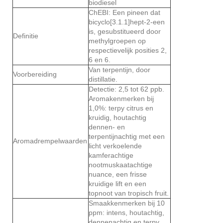
biodiesel
ChEBI: Een pineen dat
bicyclo[3.1.1]hept-2-een
is, gesubstitueerd door
Definitie
methylgroepen op
respectievelijk posities 2,
6 en 6.
Van terpentijn, door
Voorbereiding
distillatie.
Detectie: 2,5 tot 62 ppb.
Aromakenmerken bij
1,0%: terpy citrus en
kruidig, houtachtig
dennen- en
terpentijnachtig met een
Aromadrempelwaarden
licht verkoelende
kamferachtige
nootmuskaatachtige
nuance, een frisse
kruidige lift en een
topnoot van tropisch fruit.
Smaakkenmerken bij 10
ppm: intens, houtachtig,
dennenachtig en terpy