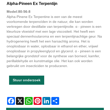
Alpha-Pineen Ex Terpentijn
Model:80-56-8
Alpha-Pinene Ex Terpentine is een van de meest
voorkomende terpenoïden in de natuur, die kan worden
verkregen door destillatie van terpentijnolie. α - pineen is een
kleurloze vloeistof met een lage viscositeit. Het heeft een
speciaal dennenhoutaroma en een terpentijnachtige geur. Na
hydrogenering heeft het een harsachtig aroma. Het is
onoplosbaar in water, oplosbaar in ethanol en ether, vrijwel
onoplosbaar in propyleenglycol en glycerol. α - pineen is een
belangrijke grondstof voor de synthese van borneol, kamfer,
perillaldehyde en kunstmatige olie. Het kan ook worden
gebruikt om insecticiden te produceren.
Stuur onderzoek
Facebook
X
WhatsApp
Pinterest
LinkedIn
Share