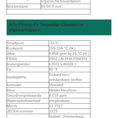
organische bouwstenen
Mol-bestand:
80-56-8 mol
Alfa-Pineen Ex Terpentijn Chemische
eigenschappen
Smeltpunt
-55°C
Kookpunt
155-156 °C (lit.)
dikte
0,858 g/ml bij 25 °C (lit.)
FEMA
2902 | ALPHA-PINEEN
brekingsindex
n20/D 1.465(lit.)
Fp
90 °F
Gebied voor
opslagtemp.
ontvlambare stoffen
formulier
Vloeistof
kleur
Helder kleurloos
Geurdrempelwaarde
0,018 ppm
Wateroplosbaarheid
onoplosbaar
Merck
13.7527
JECFA-nummer
1329
Stabiel. Ontvlambaar.