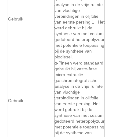
analyse in de vrije ruimte
van vluchtige
verbindingen in olijfolie
Gebruik
van eerste persing 1 . Het
werd gebruikt bij de
synthese van met cesium
gedoteerd heteropolyzuur
met potentiële toepassing
bij de synthese van
biodiesel.
α-Pineen werd standaard
gebruikt bij vaste-fase
micro-extractie-
gaschromatografische
analyse in de vrije ruimte
van vluchtige
verbindingen in olijfolie
Gebruik
van eerste persing. Het
werd gebruikt bij de
synthese van met cesium
gedoteerd heteropolyzuur
met potentiële toepassing
bij de synthese van