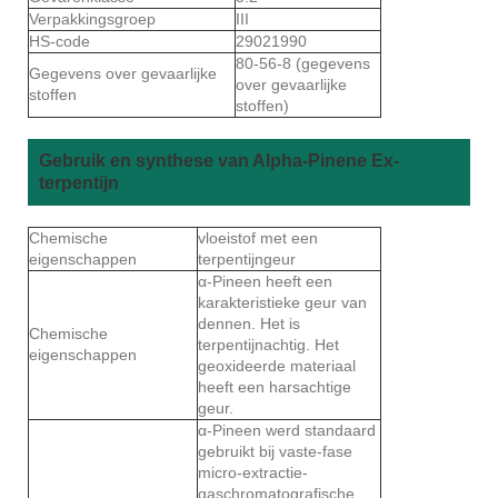
Verpakkingsgroep
III
HS-code
29021990
80-56-8 (gegevens
Gegevens over gevaarlijke
over gevaarlijke
stoffen
stoffen)
Gebruik en synthese van Alpha-Pinene Ex-
terpentijn
Chemische
vloeistof met een
eigenschappen
terpentijngeur
α-Pineen heeft een
karakteristieke geur van
dennen. Het is
Chemische
terpentijnachtig. Het
eigenschappen
geoxideerde materiaal
heeft een harsachtige
geur.
α-Pineen werd standaard
gebruikt bij vaste-fase
micro-extractie-
gaschromatografische