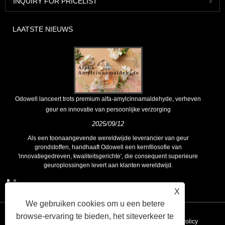
INQUIRY FOR PRICELIST
LAATSTE NIEUWS
Odowell lanceert trots premium alfa-amylcinnamaldehyde, verheven
geur en innovatie van persoonlijke verzorging
2025/09/12
Als een toonaangevende wereldwijde leverancier van geur
grondstoffen, handhaaft Odowell een kernfilosofie van
'innovatiegedreven, kwaliteitsgerichte', die consequent superieure
geuroplossingen levert aan klanten wereldwijd.
X
We gebruiken cookies om u een betere
browse-ervaring te bieden, het siteverkeer te
Koppelingen
Sitemap
RSS
XML
Privacy Policy