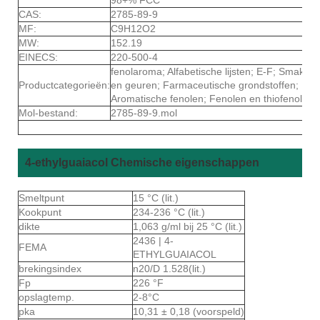
CAS:
2785-89-9
MF:
C9H12O2
MW:
152.19
EINECS:
220-500-4
fenolaroma; Alfabetische lijsten; E-F; Smaken
Productcategorieën:
en geuren; Farmaceutische grondstoffen;
Aromatische fenolen; Fenolen en thiofenolen
Mol-bestand:
2785-89-9.mol
4-ethylguaiacol Chemische eigenschappen
Smeltpunt
15 °C (lit.)
Kookpunt
234-236 °C (lit.)
dikte
1,063 g/ml bij 25 °C (lit.)
2436 | 4-
FEMA
ETHYLGUAIACOL
brekingsindex
n20/D 1.528(lit.)
Fp
226 °F
opslagtemp.
2-8°C
pka
10,31 ± 0,18 (voorspeld)