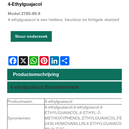
4-Ethylguajacol
Model:2785-89-9
4-ethylguaiacol is een heldere, kleurloze tot lichtgele vloeistof
Stuur onderzoek
Facebook
X
WhatsApp
Pinterest
LinkedIn
Share
Productomschrijving
4-ethylguaiacol Basisinformatie
Productnaam:
4-ethylguaiacol
4-ethylguaiacol;4-ethylguiacol;4-
ETHYLGUAIACOL;4-ETHYL-2-
Synoniemen:
METHOXYPHENOL;ETHYLGUAIACOL;FEMA
2436;HOMOVANILLIN;4-ETHYLGUAIACOL
98+% FCC