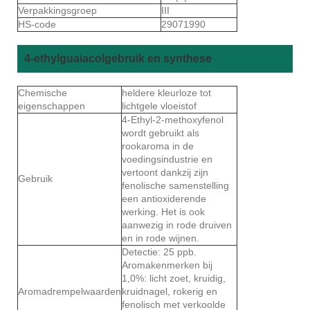
Verpakkingsgroep
III
HS-code
29071990
4-ethylguaiacolgebruik en synthese
Chemische
heldere kleurloze tot
eigenschappen
lichtgele vloeistof
4-Ethyl-2-methoxyfenol
wordt gebruikt als
rookaroma in de
voedingsindustrie en
vertoont dankzij zijn
Gebruik
fenolische samenstelling
een antioxiderende
werking. Het is ook
aanwezig in rode druiven
en in rode wijnen.
Detectie: 25 ppb.
Aromakenmerken bij
1,0%: licht zoet, kruidig,
Aromadrempelwaarden
kruidnagel, rokerig en
fenolisch met verkoolde