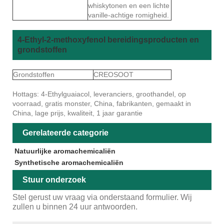
whiskytonen en een lichte
vanille-achtige romigheid.
4-Ethyl-2-methoxyfenol bereidingsproducten en
grondstoffen
Grondstoffen
CREOSOOT
Hottags: 4-Ethylguaiacol, leveranciers, groothandel, op
voorraad, gratis monster, China, fabrikanten, gemaakt in
China, lage prijs, kwaliteit, 1 jaar garantie
Gerelateerde categorie
Natuurlijke aromachemicaliën
Synthetische aromachemicaliën
Stuur onderzoek
Stel gerust uw vraag via onderstaand formulier. Wij
zullen u binnen 24 uur antwoorden.