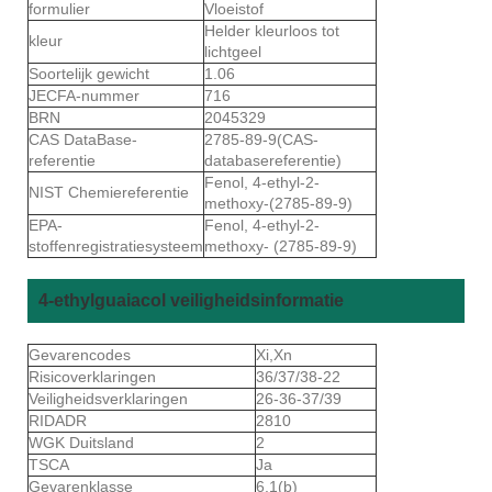
formulier
Vloeistof
Helder kleurloos tot
kleur
lichtgeel
Soortelijk gewicht
1.06
JECFA-nummer
716
BRN
2045329
CAS DataBase-
2785-89-9(CAS-
referentie
databasereferentie)
Fenol, 4-ethyl-2-
NIST Chemiereferentie
methoxy-(2785-89-9)
EPA-
Fenol, 4-ethyl-2-
stoffenregistratiesysteem
methoxy- (2785-89-9)
4-ethylguaiacol veiligheidsinformatie
Gevarencodes
Xi,Xn
Risicoverklaringen
36/37/38-22
Veiligheidsverklaringen
26-36-37/39
RIDADR
2810
WGK Duitsland
2
TSCA
Ja
Gevarenklasse
6.1(b)