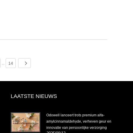
14
...
LAATSTE NIEUWS
4-
Odowell lanceert trots premium alfa-
amylcinnamaldehyde, verheven geur en
innovatie van persoonlijke verzorging