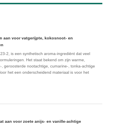
Live
 aan voor vatgerijpte, kokosnoot- en
en
3-2, is een synthetisch aroma-ingrediënt dat veel
formuleringen. Het staat bekend om zijn warme,
t-, geroosterde nootachtige, cumarine-, tonka-achtige
oor het een onderscheidend materiaal is voor het
 aan voor zoete anijs- en vanille-achtige