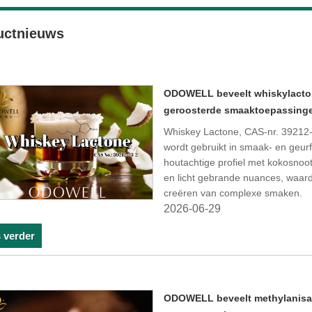
uctnieuws
ODOWELL beveelt whiskylacton
geroosterde smaaktoepassing
Whiskey Lactone, CAS-nr. 39212-2
wordt gebruikt in smaak- en geur
houtachtige profiel met kokosnoo
en licht gebrande nuances, waard
creëren van complexe smaken.
2026-06-29
 verder
ODOWELL beveelt methylanisaat