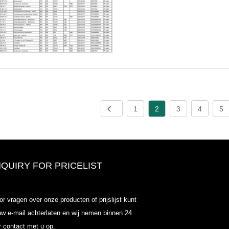
1
2
3
4
5
NQUIRY FOR PRICELIST
Odowell-Market Prijslijst-2025.6.1
or vragen over onze producten of prijslijst kunt
2025.07.25
uw e-mail achterlaten en wij nemen binnen 24
2025/07/25
r contact met u op.