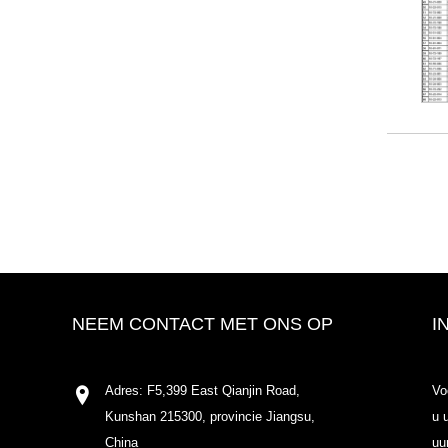
NEEM CONTACT MET ONS OP
I
Adres: F5,399 East Qianjin Road,
Vo
Kunshan 215300, provincie Jiangsu,
u 
China
uu