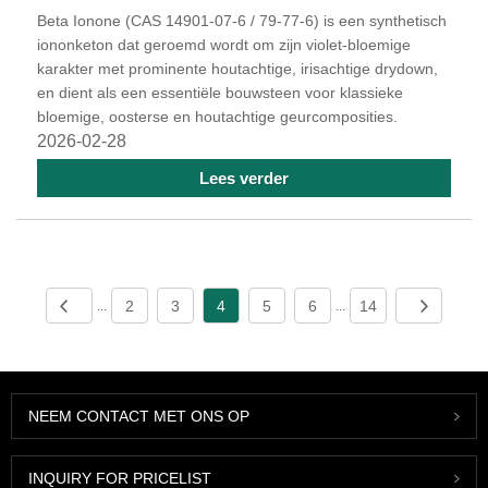
Beta Ionone (CAS 14901-07-6 / 79-77-6) is een synthetisch
iononketon dat geroemd wordt om zijn violet-bloemige
karakter met prominente houtachtige, irisachtige drydown,
en dient als een essentiële bouwsteen voor klassieke
bloemige, oosterse en houtachtige geurcomposities.
2026-02-28
Lees verder
2
3
4
5
6
14
...
...
NEEM CONTACT MET ONS OP
INQUIRY FOR PRICELIST