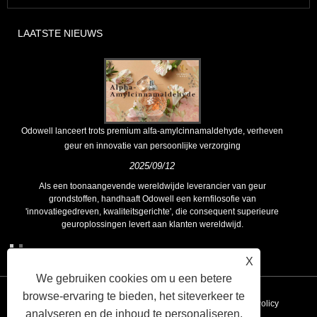
LAATSTE NIEUWS
Odowell lanceert trots premium alfa-amylcinnamaldehyde, verheven
geur en innovatie van persoonlijke verzorging
2025/09/12
Als een toonaangevende wereldwijde leverancier van geur
grondstoffen, handhaaft Odowell een kernfilosofie van
'innovatiegedreven, kwaliteitsgerichte', die consequent superieure
geuroplossingen levert aan klanten wereldwijd.
X
We gebruiken cookies om u een betere
browse-ervaring te bieden, het siteverkeer te
Koppelingen
Sitemap
RSS
XML
Privacy Policy
analyseren en de inhoud te personaliseren.